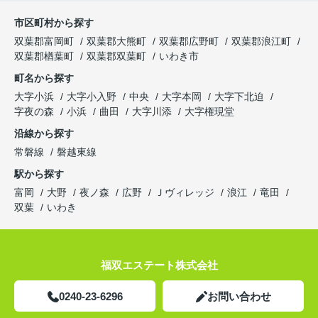
市区町村から探す
双葉郡富岡町
双葉郡大熊町
双葉郡広野町
双葉郡浪江町
双葉郡楢葉町
双葉郡双葉町
いわき市
町名から探す
大字小浜
大字小入野
中央
大字本岡
大字下北迫
字夜の森
小浜
曲田
大字川添
大字権現堂
沿線から探す
常磐線
磐越東線
駅から探す
富岡
大野
夜ノ森
広野
Ｊヴィレッジ
浪江
竜田
双葉
いわき
福双エステート株式会社
0240-23-6296
お問い合わせ