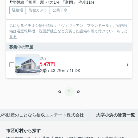
常磐線「富岡」駅 バス1分 「富岡」 停歩11分
駐輪場
防犯カメラ
公共下水
気になるイチオシ物件情報：「ヴィヴィアン・プランドール」。室内設
備は浴室乾燥機・洗面所独立など充実した設備を備え付けてい...
もっと
見る
募集中の部屋
202
5.4万円
2階 / 43.79㎡ / 1LDK
1
の不動産のことなら福双エステート株式会社
大字小浜の賃貸一覧
市区町村から探す