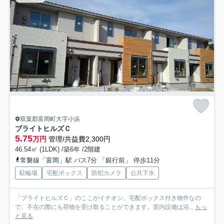
双葉郡富岡町大字小浜
ブライトヒルズＣ
5.75
万円
管理/共益費2,300円
46.54㎡ (1LDK) /築6年 /2階建
常磐線「富岡」駅 バス7分 「銀行前」 停歩11分
駐輪場
宅配ボックス
防犯カメラ
公共下水
「ブライトヒルズＣ」のここがイチオシ。宅配ボックス付き物件なの
で、不在の際にも荷物を受け取ることができます。室内設備は浴...
もっ
と見る