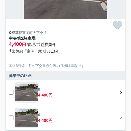
双葉郡富岡町大字小浜
中央第2駐車場
4,400
円
管理/共益費0円
常磐線「富岡」駅 徒歩13分
国道6号線、月の下交差点付近の月極駐車場です。
募集中の区画
8
4,400円
6
4,400円