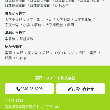
双葉郡富岡町
双葉郡大熊町
双葉郡広野町
双葉郡浪江町
双葉郡楢葉町
双葉郡双葉町
いわき市
町名から探す
大字小入野
大字小浜
中央
大字本岡
大字下北迫
字夜の森
小浜
駅前
大字権現堂
曲田
沿線から探す
常磐線
磐越東線
駅から探す
富岡
大野
夜ノ森
広野
Ｊヴィレッジ
浪江
竜田
双葉
いわき
福双エステート株式会社
0240-23-6296
お問い合わせ
〒979-1112
福島県双葉郡富岡町中央３丁目145