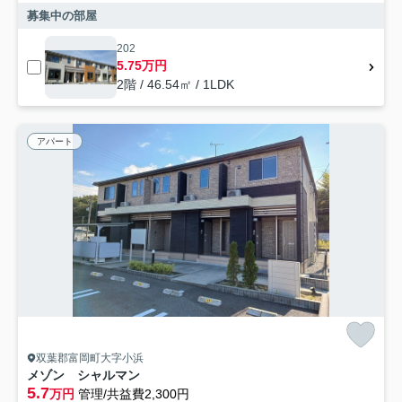
募集中の部屋
202
5.75万円
2階 / 46.54㎡ / 1LDK
アパート
双葉郡富岡町大字小浜
メゾン シャルマン
5.7
万円
管理/共益費2,300円