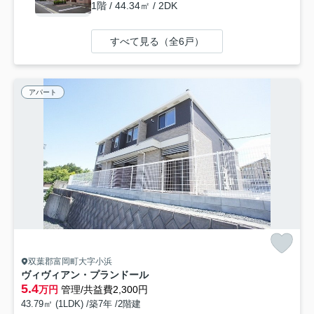
1階 / 44.34㎡ / 2DK
すべて見る（全6戸）
アパート
双葉郡富岡町大字小浜
ヴィヴィアン・プランドール
5.4
万円
管理/共益費2,300円
43.79㎡ (1LDK) /築7年 /2階建