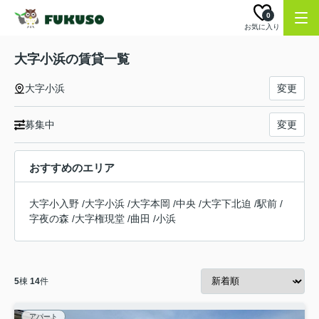
0
お気に入り
大字小浜の賃貸一覧
大字小浜
変更
募集中
変更
おすすめのエリア
大字小入野
/
大字小浜
/
大字本岡
/
中央
/
大字下北迫
/
駅前
/
字夜の森
/
大字権現堂
/
曲田
/
小浜
5
棟
14
件
アパート