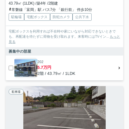
43.79㎡ (1LDK) /築4年 /2階建
常磐線「富岡」駅 バス7分 「銀行前」 停歩10分
駐輪場
宅配ボックス
防犯カメラ
公共下水
宅配ボックスを利用すれば不在時や家にいながら対応できないときで
も、再配達を待たずに荷物を受け取れます。来客時にはTVイン...
もっと
見る
募集中の部屋
202
5.7万円
2階 / 43.79㎡ / 1LDK
駐車場