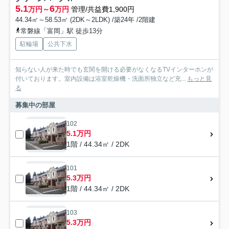
5.1
6
万円～
万円
管理/共益費1,900円
44.34㎡～58.53㎡ (2DK～2LDK) /築24年 /2階建
常磐線「富岡」駅 徒歩13分
駐輪場
公共下水
知らない人が来た時でも玄関を開ける必要がなくなるTVインターホンが
付いております。室内設備は浴室乾燥機・洗面所独立など充...
もっと見
る
募集中の部屋
102
5.1万円
1階 / 44.34㎡ / 2DK
101
5.3万円
1階 / 44.34㎡ / 2DK
103
5.3万円