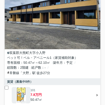
双葉郡大熊町
大字小入野
ペット可！ベル・アベニール1（家賃補助対象）
専有面積
50.47㎡～62.10㎡
築年月
予定
総階数
2階建
総戸数
-
常磐線
「
大野
」駅 徒歩27分
賃貸（募集中
8
件）
101
7.8万円
50.47㎡