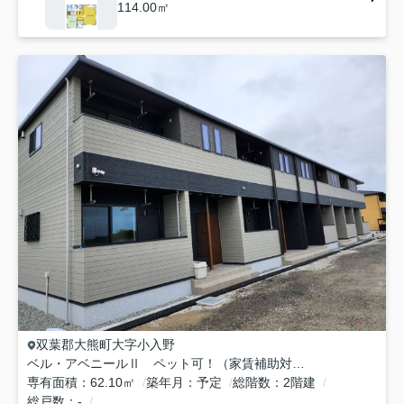
114.00㎡
双葉郡大熊町
大字小入野
ベル・アベニールⅡ ペット可！（家賃補助対象）
専有面積
62.10㎡
築年月
予定
総階数
2階建
総戸数
-