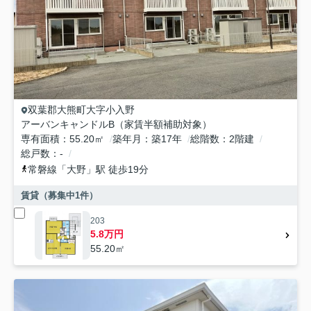
双葉郡大熊町
大字小入野
アーバンキャンドルB（家賃半額補助対象）
専有面積
55.20㎡
築年月
築17年
総階数
2階建
総戸数
-
常磐線
「
大野
」駅 徒歩19分
賃貸（募集中
1
件）
203
5.8万円
55.20㎡