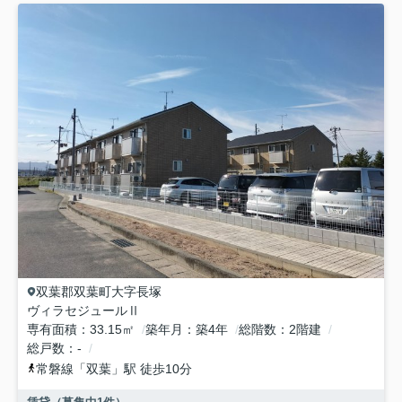
双葉郡双葉町
大字長塚
ヴィラセジュールⅡ
専有面積
33.15㎡
築年月
築4年
総階数
2階建
総戸数
-
常磐線
「
双葉
」駅 徒歩10分