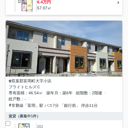
6.4万円
57.07㎡
双葉郡富岡町
大字小浜
ブライトヒルズＣ
専有面積
46.54㎡
築年月
築6年
総階数
2階建
総戸数
-
常磐線
「
富岡
」駅 バス7分 「銀行前」 停歩11分
賃貸（募集中
1
件）
202