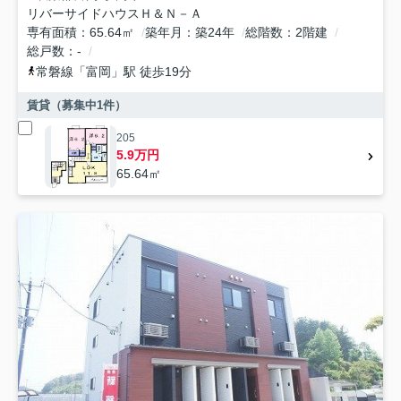
リバーサイドハウスＨ＆Ｎ－Ａ
専有面積
65.64㎡
築年月
築24年
総階数
2階建
総戸数
-
常磐線
「
富岡
」駅 徒歩19分
賃貸（募集中
1
件）
205
5.9万円
65.64㎡