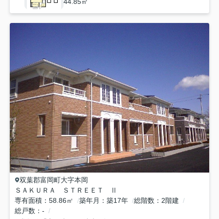
44.85㎡
双葉郡富岡町
大字本岡
ＳＡＫＵＲＡ ＳＴＲＥＥＴ Ⅱ
専有面積
58.86㎡
築年月
築17年
総階数
2階建
総戸数
-