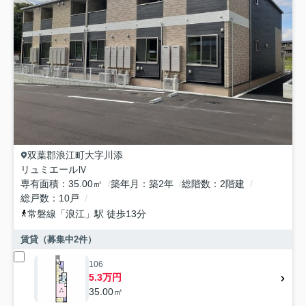
双葉郡浪江町
大字川添
リュミエールⅣ
専有面積
35.00㎡
築年月
築2年
総階数
2階建
総戸数
10戸
常磐線
「
浪江
」駅 徒歩13分
賃貸（募集中
2
件）
106
5.3万円
35.00㎡