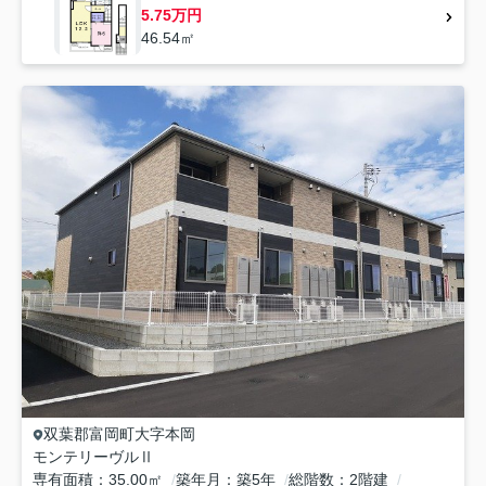
5.75万円
46.54㎡
双葉郡富岡町
大字本岡
モンテリーヴルⅡ
専有面積
35.00㎡
築年月
築5年
総階数
2階建