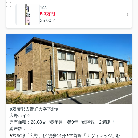
103
5.3万円
35.00㎡
双葉郡広野町
大字下北迫
広野ハイツ
専有面積
26.68㎡
築年月
築9年
総階数
2階建
総戸数
-
常磐線
「
広野
」駅 徒歩14分
常磐線
「
Ｊヴィレッジ
」駅 徒歩39分