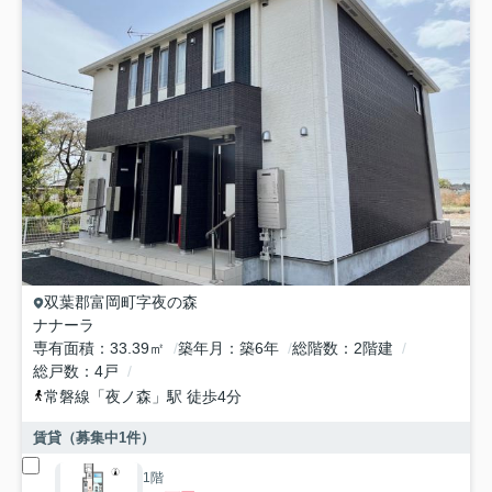
双葉郡富岡町
字夜の森
ナナーラ
専有面積
33.39㎡
築年月
築6年
総階数
2階建
総戸数
4戸
常磐線
「
夜ノ森
」駅 徒歩4分
賃貸（募集中
1
件）
1階