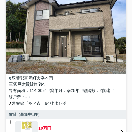
双葉郡富岡町
大字本岡
王塚戸建賃貸住宅A
専有面積
114.00㎡
築年月
築25年
総階数
2階建
総戸数
-
常磐線
「
夜ノ森
」駅 徒歩14分
賃貸（募集中
1
件）
10万円