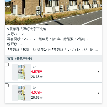
双葉郡広野町
大字下北迫
広野ハイツ
専有面積
26.68㎡
築年月
築9年
総階数
2階建
総戸数
-
常磐線
「
広野
」駅 徒歩14分
常磐線
「
Ｊヴィレッジ
」駅 徒歩39分
賃貸（募集中
2
件）
1階
4.5万円
26.68㎡
1階
4.5万円
26.68㎡