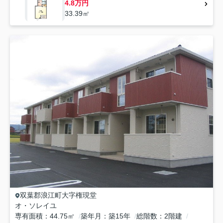
4.8万円
33.39㎡
双葉郡浪江町
大字権現堂
オ・ソレイユ
専有面積
44.75㎡
築年月
築15年
総階数
2階建