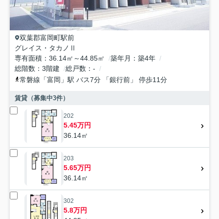
双葉郡富岡町
駅前
グレイス・タカノⅡ
専有面積
36.14㎡～44.85㎡
築年月
築4年
総階数
3階建
総戸数
-
常磐線
「
富岡
」駅 バス7分 「銀行前」 停歩11分
賃貸（募集中
3
件）
202
5.45万円
36.14㎡
203
5.65万円
36.14㎡
302
5.8万円