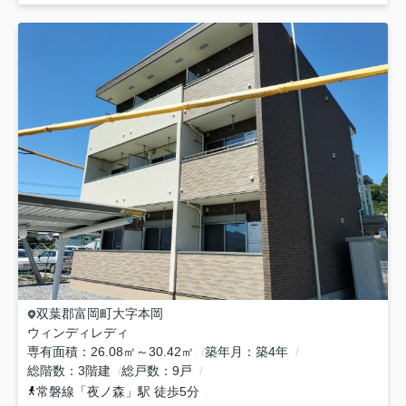
双葉郡富岡町
大字本岡
ウィンディレディ
専有面積
26.08㎡～30.42㎡
築年月
築4年
総階数
3階建
総戸数
9戸
常磐線
「
夜ノ森
」駅 徒歩5分