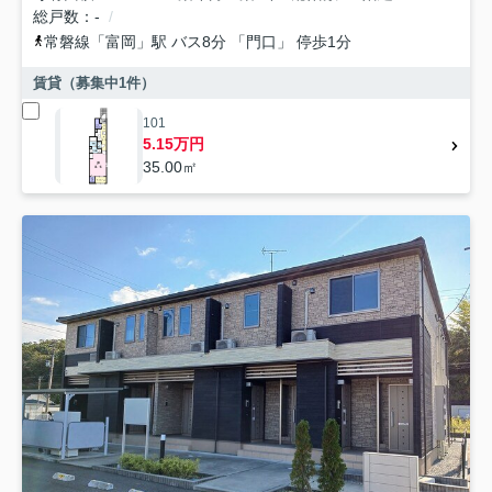
総戸数
-
常磐線
「
富岡
」駅 バス8分 「門口」 停歩1分
賃貸（募集中
1
件）
101
5.15万円
35.00㎡