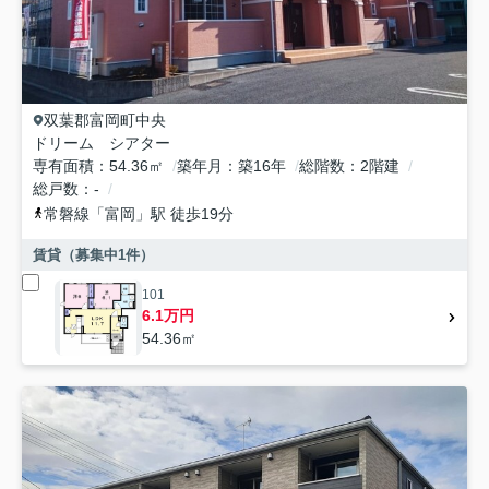
双葉郡富岡町
中央
ドリーム シアター
専有面積
54.36㎡
築年月
築16年
総階数
2階建
総戸数
-
常磐線
「
富岡
」駅 徒歩19分
賃貸（募集中
1
件）
101
6.1万円
54.36㎡