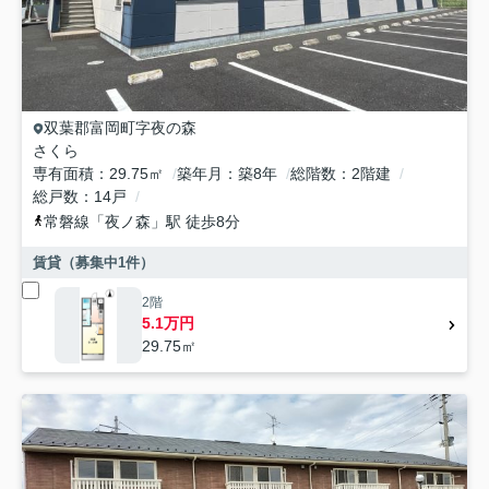
双葉郡富岡町
字夜の森
さくら
専有面積
29.75㎡
築年月
築8年
総階数
2階建
総戸数
14戸
常磐線
「
夜ノ森
」駅 徒歩8分
賃貸（募集中
1
件）
2階
5.1万円
29.75㎡