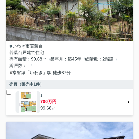
いわき市
若葉台
若葉台戸建て住宅
専有面積
99.68㎡
築年月
築45年
総階数
2階建
総戸数
-
常磐線
「
いわき
」駅 徒歩67分
売買（販売中
1
件）
1
700万円
99.68㎡