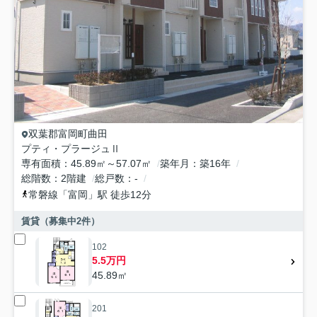
双葉郡富岡町
曲田
プティ・プラージュⅡ
専有面積
45.89㎡～57.07㎡
築年月
築16年
総階数
2階建
総戸数
-
常磐線
「
富岡
」駅 徒歩12分
賃貸（募集中
2
件）
102
5.5万円
45.89㎡
201