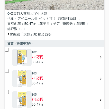
双葉郡大熊町
大字小入野
ベル・アベニールⅡ ペット可！（家賃補助対象）
専有面積
50.47㎡
築年月
予定
総階数
2階建
総戸数
-
常磐線
「
大野
」駅 徒歩29分
賃貸（募集中
3
件）
102
7.8万円
50.47㎡
103
7.8万円
50.47㎡
105
7.8万円
50.47㎡