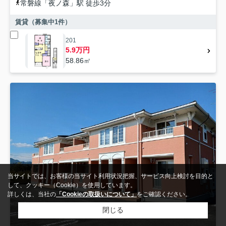
常磐線
「
夜ノ森
」駅 徒歩3分
賃貸（募集中
1
件）
201
5.9万円
58.86㎡
当サイトでは、お客様の当サイト利用状況把握、サービス向上検討を目的と
して、クッキー（Cookie）を使用しています。
詳しくは、当社の
「Cookieの取扱いについて」
をご確認ください。
閉じる