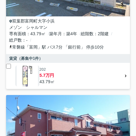
双葉郡富岡町
大字小浜
メゾン シャルマン
専有面積
43.79㎡
築年月
築4年
総階数
2階建
総戸数
-
常磐線
「
富岡
」駅 バス7分 「銀行前」 停歩10分
賃貸（募集中
1
件）
202
5.7万円
43.79㎡