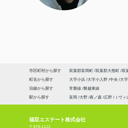
市区町村から探す
双葉郡富岡町
双葉郡大熊町
双
町名から探す
大字小浜
大字小入野
中央
大
沿線から探す
常磐線
磐越東線
駅から探す
富岡
大野
夜ノ森
広野
Ｊヴィ
福双エステート株式会社
〒979-1112