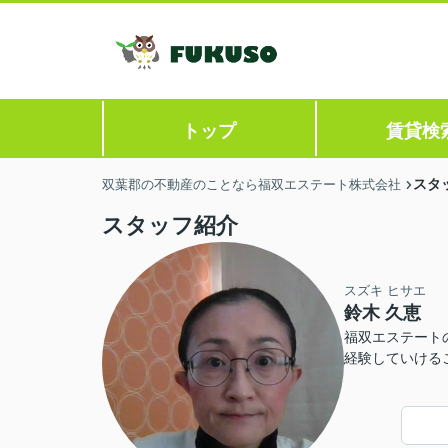
トップ
賃貸検
スタ
双葉郡の不動産のことなら福双エステート株式会社
スタッフ紹介
スズキ ヒサエ
鈴木 久恵
福双エステート
経験していける
一杯お客様のお
ので、どうぞ宜