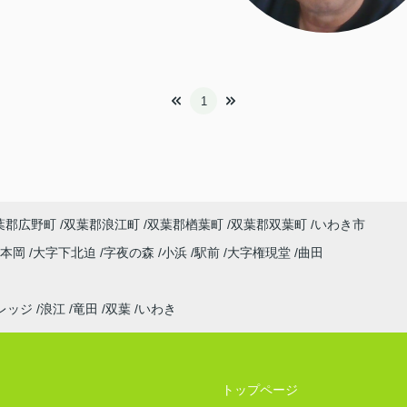
1
葉郡広野町
双葉郡浪江町
双葉郡楢葉町
双葉郡双葉町
いわき市
字本岡
大字下北迫
字夜の森
小浜
駅前
大字権現堂
曲田
レッジ
浪江
竜田
双葉
いわき
トップページ