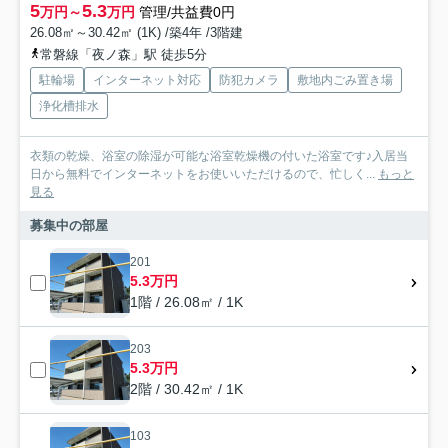
5
5.3
万円～
万円
管理/共益費0円
26.08㎡～30.42㎡ (1K) /築4年 /3階建
常磐線「夜ノ森」駅 徒歩5分
駐輪場
インターネット対応
防犯カメラ
敷地内ごみ置き場
浄化槽排水
衣類の乾燥、浴室の除湿が可能な浴室乾燥機の付いた浴室です♪入居当
日から無料でインターネットをお使いいただけるので、忙しく...
もっと
見る
募集中の部屋
201
5.3万円
1階 / 26.08㎡ / 1K
203
5.3万円
2階 / 30.42㎡ / 1K
103