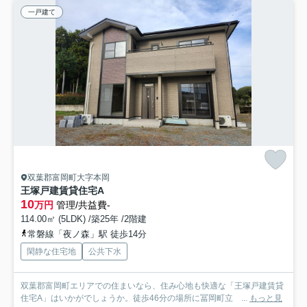
一戸建て
双葉郡富岡町大字本岡
王塚戸建賃貸住宅A
10
万円
管理/共益費-
114.00㎡ (5LDK) /築25年 /2階建
常磐線「夜ノ森」駅 徒歩14分
閑静な住宅地
公共下水
双葉郡富岡町エリアでの住まいなら、住み心地も快適な「王塚戸建賃貸
住宅A」はいかがでしょうか。徒歩46分の場所に冨岡町立 ...
もっと見