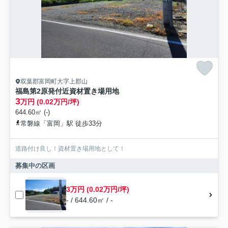
双葉郡富岡町大字上郡山
福島第2原発付近資材置き場用地
3
万円 (0.02万円/坪)
644.60㎡ (-)
常磐線「富岡」駅 徒歩33分
道路付け良し！資材置き場用地として！
募集中の区画
3万円 (0.02万円/坪)
- / 644.60㎡ / -