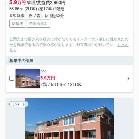
5.9
万円
管理/共益費2,900円
58.86㎡ (2LDK) /築17年 /2階建
常磐線「夜ノ森」駅 徒歩3分
駐輪場
浄化槽排水
玄関先まで覗き穴を覗きに行かなくてもインターホン越しに誰が来たの
かを確認できるので安心感があります。独立洗面台が付いてい...
もっと
見る
募集中の部屋
201
5.9万円
2階 / 58.86㎡ / 2LDK
アパート