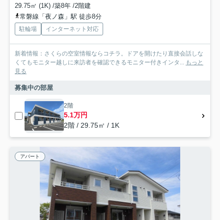
29.75㎡ (1K) /築8年 /2階建
常磐線「夜ノ森」駅 徒歩8分
駐輪場
インターネット対応
新着情報：さくらの空室情報ならコチラ。ドアを開けたり直接会話しな
くてもモニター越しに来訪者を確認できるモニター付きインタ...
もっと
見る
募集中の部屋
2階
5.1万円
2階 / 29.75㎡ / 1K
アパート