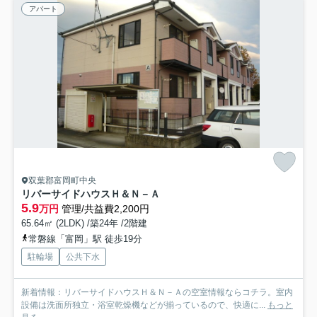
アパート
双葉郡富岡町中央
リバーサイドハウスＨ＆Ｎ－Ａ
5.9
万円
管理/共益費2,200円
65.64㎡ (2LDK) /築24年 /2階建
常磐線「富岡」駅 徒歩19分
駐輪場
公共下水
新着情報：リバーサイドハウスＨ＆Ｎ－Ａの空室情報ならコチラ。室内
設備は洗面所独立・浴室乾燥機などが揃っているので、快適に...
もっと