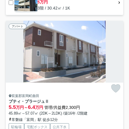
5万円
3階 / 30.42㎡ / 1K
アパート
双葉郡富岡町曲田
プティ・プラージュⅡ
5.5
6.4
万円～
万円
管理/共益費2,300円
45.89㎡～57.07㎡ (2DK～2LDK) /築16年 /2階建
常磐線「富岡」駅 徒歩12分
駐輪場
宅配ボックス
公共下水