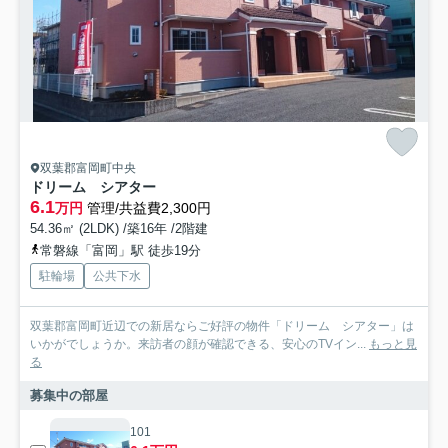
双葉郡富岡町中央
ドリーム シアター
6.1
万円
管理/共益費2,300円
54.36㎡ (2LDK) /築16年 /2階建
常磐線「富岡」駅 徒歩19分
駐輪場
公共下水
双葉郡富岡町近辺での新居ならご好評の物件「ドリーム シアター」は
いかがでしょうか。来訪者の顔が確認できる、安心のTVイン...
もっと見
る
募集中の部屋
101