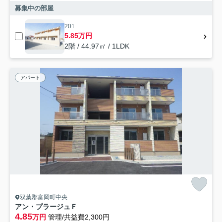
募集中の部屋
201
5.85万円
2階 / 44.97㎡ / 1LDK
アパート
双葉郡富岡町中央
アン・プラージュＦ
4.85
万円
管理/共益費2,300円