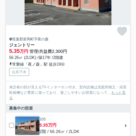
双葉郡富岡町字夜の森
ジェントリー
5.35
万円
管理/共益費2,300円
56.26㎡ (2LDK) /築17年 /2階建
常磐線「夜ノ森」駅 徒歩19分
公共下水
来訪者の顔が見えるTVインターホン付き。室内設備は洗面所独立・浴室
乾燥機など豊富に揃っており、過ごしやすいお部屋になって...
もっと見
る
募集中の部屋
205
5.35万円
2階 / 56.26㎡ / 2LDK