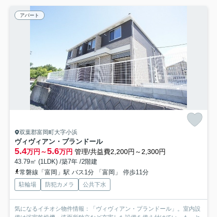
アパート
双葉郡富岡町大字小浜
ヴィヴィアン・プランドール
5.4
5.6
万円～
万円
管理/共益費2,200円～2,300円
43.79㎡ (1LDK) /築7年 /2階建
常磐線「富岡」駅 バス1分 「富岡」 停歩11分
駐輪場
防犯カメラ
公共下水
気になるイチオシ物件情報：「ヴィヴィアン・プランドール」。室内設