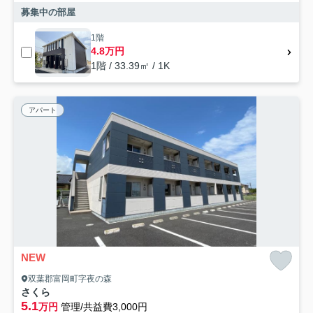
募集中の部屋
1階
4.8万円
1階 / 33.39㎡ / 1K
アパート
NEW
双葉郡富岡町字夜の森
さくら
5.1
万円
管理/共益費3,000円