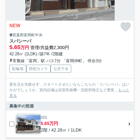
NEW
双葉郡富岡町中央
スパシーバ
5.65
万円
管理/共益費2,300円
42.28㎡ (1LDK) /築7年 /2階建
常磐線「富岡」駅 バス7分 「富岡仲町」 停歩3分
駐輪場
防犯カメラ
公共下水
新生活を失敗せず、スタートさせたいならこちらの「スパシーバ」はい
かがでしょうか。室内設備は浴室乾燥機・洗面所独立など豊富...
もっと
見る
募集中の部屋
201
5.65万円
2階 / 42.28㎡ / 1LDK