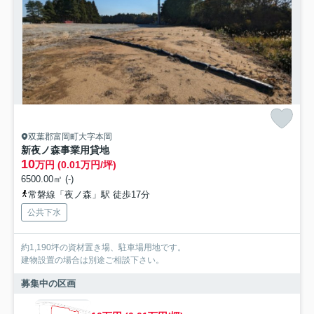
双葉郡富岡町大字本岡
新夜ノ森事業用貸地
10
万円 (0.01万円/坪)
6500.00㎡ (-)
常磐線「夜ノ森」駅 徒歩17分
公共下水
約1,190坪の資材置き場、駐車場用地です。
建物設置の場合は別途ご相談下さい。
募集中の区画