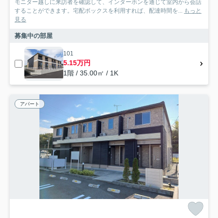
モニター越しに来訪者を確認して、インターホンを通じて室内から会話
することができます。宅配ボックスを利用すれば、配達時間を...
もっと
見る
募集中の部屋
101
5.15万円
1階 / 35.00㎡ / 1K
アパート