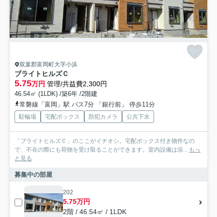
双葉郡富岡町大字小浜
ブライトヒルズＣ
5.75
万円
管理/共益費2,300円
46.54㎡ (1LDK) /築6年 /2階建
常磐線「富岡」駅 バス7分 「銀行前」 停歩11分
駐輪場
宅配ボックス
防犯カメラ
公共下水
「ブライトヒルズＣ」のここがイチオシ。宅配ボックス付き物件なの
で、不在の際にも荷物を受け取ることができます。室内設備は浴...
もっ
と見る
募集中の部屋
202
5.75万円
2階 / 46.54㎡ / 1LDK