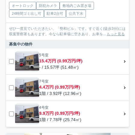
オートロック
防犯カメラ
敷地内ごみ置き場
24時間ゴミ出し可
駐車2台可
公共下水
ぜひ一度見ていただきたい、「勢和ビル」です。すぐ近く(徒歩3分)には
双葉警察署もあります。今なら駐車場に空きあり、お車を...
もっと見る
募集中の物件
5号室
15.4万円 (0.99万円/坪)
- / 15.57坪 (51.48㎡)
7号室
4.4万円 (0.99万円/坪)
1階 / 3.92坪 (12.96㎡)
4号室
9.9万円 (0.99万円/坪)
1階 / 7.78坪 (25.74㎡)