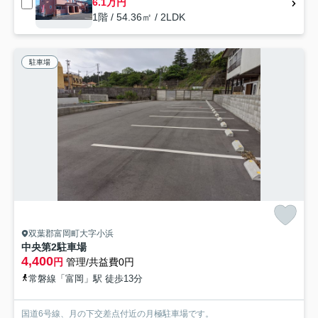
6.1万円
1階 / 54.36㎡ / 2LDK
駐車場
双葉郡富岡町大字小浜
中央第2駐車場
4,400
円
管理/共益費0円
常磐線「富岡」駅 徒歩13分
国道6号線、月の下交差点付近の月極駐車場です。