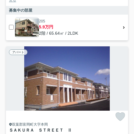
見る
募集中の部屋
205
5.9万円
2階 / 65.64㎡ / 2LDK
アパート
双葉郡富岡町大字本岡
ＳＡＫＵＲＡ ＳＴＲＥＥＴ Ⅱ