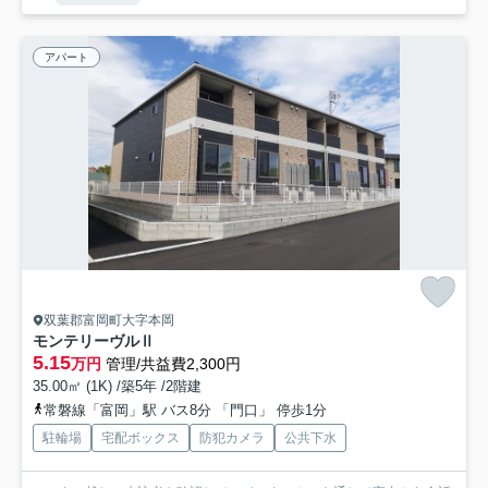
アパート
双葉郡富岡町大字本岡
モンテリーヴルⅡ
5.15
万円
管理/共益費2,300円
35.00㎡ (1K) /築5年 /2階建
常磐線「富岡」駅 バス8分 「門口」 停歩1分
駐輪場
宅配ボックス
防犯カメラ
公共下水