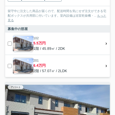
留守中に注文した商品が届くので、配送時間を気にせず注文ができる宅
配ボックスが共用部に付いています。室内設備は浴室乾燥機・...
もっと
見る
募集中の部屋
102
5.5万円
1階 / 45.89㎡ / 2DK
201
6.4万円
2階 / 57.07㎡ / 2LDK
アパート