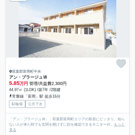
双葉郡富岡町中央
アン・プラージュⅦ
5.85
万円
管理/共益費2,300円
44.97㎡ (1LDK) /築7年 /2階建
常磐線「富岡」駅 徒歩16分
駐輪場
公共下水
「アン・プラージュⅦ」：双葉郡富岡町エリアの新居にピッタリ。知ら
ない人が来た時でも玄関を開けずに顔を確認できるモニター付...
もっと
見る