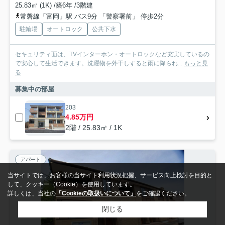
25.83㎡ (1K) /築6年 /3階建
常磐線「富岡」駅 バス9分 「警察署前」 停歩2分
駐輪場
オートロック
公共下水
セキュリティ面は、TVインターホン・オートロックなど充実しているの
で安心して生活できます。洗濯物を外干しすると雨に降られ...
もっと見
る
募集中の部屋
203
4.85万円
2階 / 25.83㎡ / 1K
アパート
当サイトでは、お客様の当サイト利用状況把握、サービス向上検討を目的と
して、クッキー（Cookie）を使用しています。
詳しくは、当社の
「Cookieの取扱いについて」
をご確認ください。
閉じる