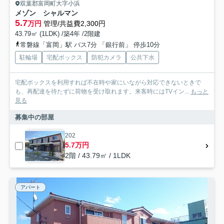
双葉郡富岡町大字小浜
メゾン シャルマン
5.7
万円
管理/共益費2,300円
43.79㎡ (1LDK) /築4年 /2階建
常磐線「富岡」駅 バス7分 「銀行前」 停歩10分
駐輪場
宅配ボックス
防犯カメラ
公共下水
宅配ボックスを利用すれば不在時や家にいながら対応できないときで
も、再配達を待たずに荷物を受け取れます。来客時にはTVイン...
もっと
見る
募集中の部屋
202
5.7万円
2階 / 43.79㎡ / 1LDK
アパート