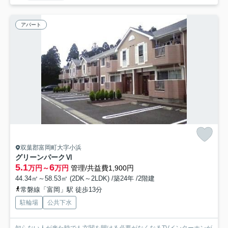
アパート
双葉郡富岡町大字小浜
グリーンパークⅥ
5.1
6
万円～
万円
管理/共益費1,900円
44.34㎡～58.53㎡ (2DK～2LDK) /築24年 /2階建
常磐線「富岡」駅 徒歩13分
駐輪場
公共下水
知らない人が来た時でも玄関を開ける必要がなくなるTVインターホンが