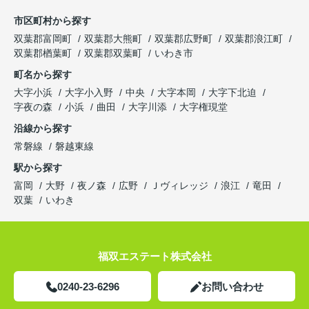
市区町村から探す
双葉郡富岡町
双葉郡大熊町
双葉郡広野町
双葉郡浪江町
双葉郡楢葉町
双葉郡双葉町
いわき市
町名から探す
大字小浜
大字小入野
中央
大字本岡
大字下北迫
字夜の森
小浜
曲田
大字川添
大字権現堂
沿線から探す
常磐線
磐越東線
駅から探す
富岡
大野
夜ノ森
広野
Ｊヴィレッジ
浪江
竜田
双葉
いわき
福双エステート株式会社
0240-23-6296
お問い合わせ