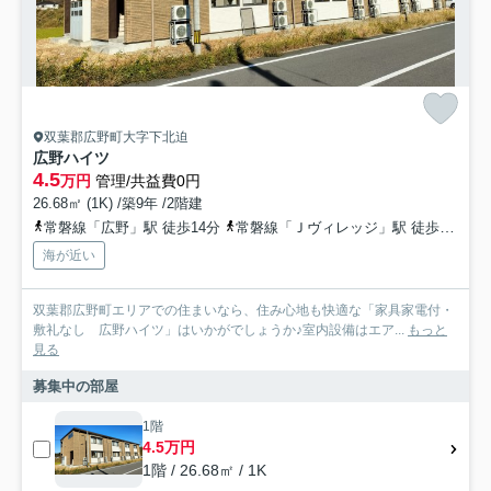
双葉郡広野町大字下北迫
広野ハイツ
4.5
万円
管理/共益費0円
26.68㎡ (1K) /築9年 /2階建
常磐線「広野」駅 徒歩14分
常磐線「Ｊヴィレッジ」駅 徒歩39分
海が近い
双葉郡広野町エリアでの住まいなら、住み心地も快適な「家具家電付・
敷礼なし 広野ハイツ」はいかがでしょうか♪室内設備はエア...
もっと
見る
募集中の部屋
1階
4.5万円
1階 / 26.68㎡ / 1K