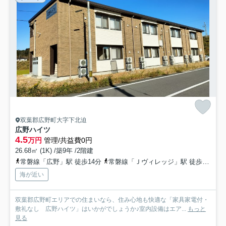
双葉郡広野町大字下北迫
広野ハイツ
4.5
万円
管理/共益費0円
26.68㎡ (1K) /築9年 /2階建
常磐線「広野」駅 徒歩14分
常磐線「Ｊヴィレッジ」駅 徒歩39分
海が近い
双葉郡広野町エリアでの住まいなら、住み心地も快適な「家具家電付・
敷礼なし 広野ハイツ」はいかがでしょうか♪室内設備はエア...
もっと
見る