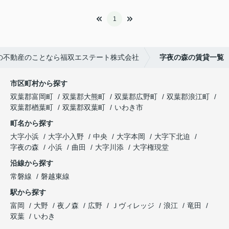
1
の不動産のことなら福双エステート株式会社
字夜の森の賃貸一覧
市区町村から探す
双葉郡富岡町
双葉郡大熊町
双葉郡広野町
双葉郡浪江町
双葉郡楢葉町
双葉郡双葉町
いわき市
町名から探す
大字小浜
大字小入野
中央
大字本岡
大字下北迫
字夜の森
小浜
曲田
大字川添
大字権現堂
沿線から探す
常磐線
磐越東線
駅から探す
富岡
大野
夜ノ森
広野
Ｊヴィレッジ
浪江
竜田
双葉
いわき