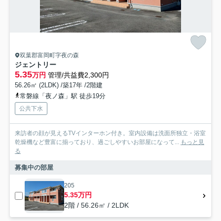
双葉郡富岡町字夜の森
ジェントリー
5.35
万円
管理/共益費2,300円
56.26㎡ (2LDK) /築17年 /2階建
常磐線「夜ノ森」駅 徒歩19分
公共下水
来訪者の顔が見えるTVインターホン付き。室内設備は洗面所独立・浴室
乾燥機など豊富に揃っており、過ごしやすいお部屋になって...
もっと見
る
募集中の部屋
205
5.35万円
2階 / 56.26㎡ / 2LDK