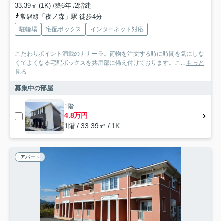
33.39㎡ (1K) /築6年 /2階建
常磐線「夜ノ森」駅 徒歩4分
駐輪場
宅配ボックス
インターネット対応
こだわりポイント満載のナナーラ。荷物を注文する時に時間を気にしな
くてよくなる宅配ボックスを共用部に備え付けております。こ...
もっと
見る
募集中の部屋
1階
4.8万円
1階 / 33.39㎡ / 1K
アパート