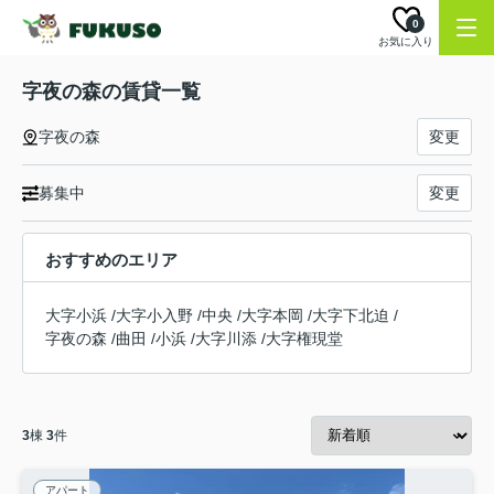
0
お気に入り
字夜の森の賃貸一覧
字夜の森
変更
募集中
変更
おすすめのエリア
大字小浜
/
大字小入野
/
中央
/
大字本岡
/
大字下北迫
/
字夜の森
/
曲田
/
小浜
/
大字川添
/
大字権現堂
3
棟
3
件
アパート