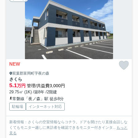
NEW
双葉郡富岡町字夜の森
さくら
5.1
万円
管理/共益費3,000円
29.75㎡ (1K) /築8年 /2階建
常磐線「夜ノ森」駅 徒歩8分
駐輪場
インターネット対応
新着情報：さくらの空室情報ならコチラ。ドアを開けたり直接会話しな
くてもモニター越しに来訪者を確認できるモニター付きインタ...
もっと
見る