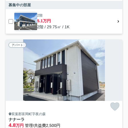
募集中の部屋
2階
5.1万円
2階 / 29.75㎡ / 1K
アパート
双葉郡富岡町字夜の森
ナナーラ
4.8
万円
管理/共益費2,500円