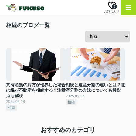
0
お気に入り
相続のブログ一覧
共有名義の片方が他界した場合
相続と遺産分割の違いとは？遺
は誰が不動産を相続する？注意
産分割の方法についても解説
点も解説
2025.03.17
2025.04.18
相続
相続
おすすめのカテゴリ