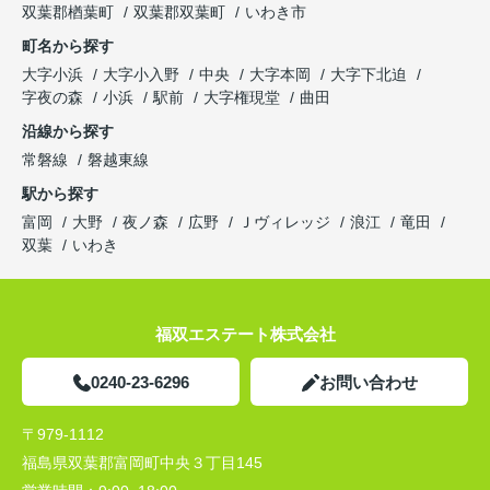
双葉郡楢葉町
双葉郡双葉町
いわき市
町名から探す
大字小浜
大字小入野
中央
大字本岡
大字下北迫
字夜の森
小浜
駅前
大字権現堂
曲田
沿線から探す
常磐線
磐越東線
駅から探す
富岡
大野
夜ノ森
広野
Ｊヴィレッジ
浪江
竜田
双葉
いわき
福双エステート株式会社
0240-23-6296
お問い合わせ
〒979-1112
福島県双葉郡富岡町中央３丁目145