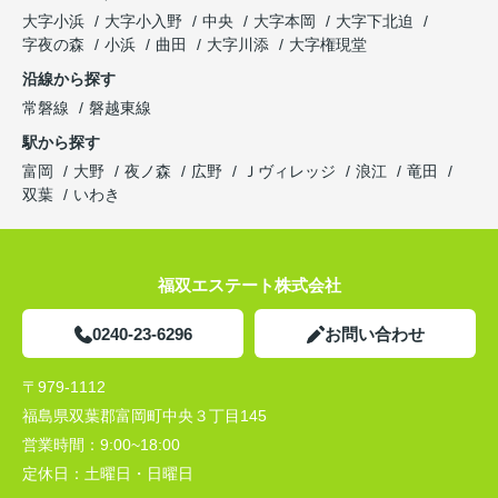
大字小浜
大字小入野
中央
大字本岡
大字下北迫
字夜の森
小浜
曲田
大字川添
大字権現堂
沿線から探す
常磐線
磐越東線
駅から探す
富岡
大野
夜ノ森
広野
Ｊヴィレッジ
浪江
竜田
双葉
いわき
福双エステート株式会社
0240-23-6296
お問い合わせ
〒979-1112
福島県双葉郡富岡町中央３丁目145
営業時間：
9:00~18:00
定休日：
土曜日・日曜日