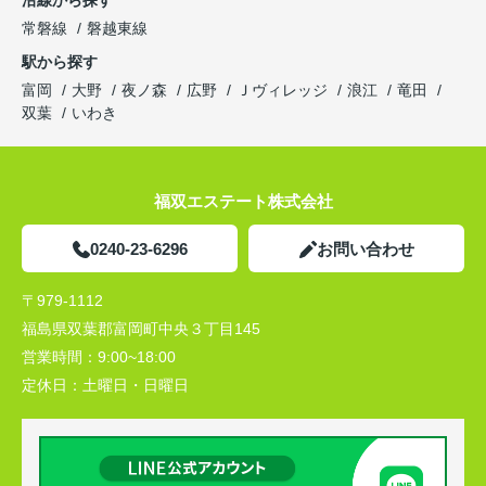
沿線から探す
常磐線
磐越東線
駅から探す
富岡
大野
夜ノ森
広野
Ｊヴィレッジ
浪江
竜田
双葉
いわき
福双エステート株式会社
0240-23-6296
お問い合わせ
〒979-1112
福島県双葉郡富岡町中央３丁目145
営業時間：
9:00~18:00
定休日：
土曜日・日曜日