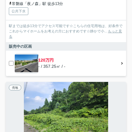
常磐線「夜ノ森」駅 徒歩13分
公共下水
駅までは徒歩13分でアクセス可能です☆こちらの住宅用地は、好条件で
これからマイホームをお考えの方におすすめです☆静かで小...
もっと見
る
販売中の区画
120万円
- / 357.25㎡ / -
売地