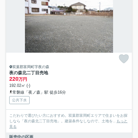
双葉郡富岡町字夜の森
夜の森北二丁目売地
220
万円
192.02㎡ (-)
常磐線「夜ノ森」駅 徒歩16分
公共下水
こだわりで選びたい方におすすめ。双葉郡富岡町エリアで住まいをお探
しなら「夜の森北二丁目売地」。建築条件なしなので、土地を...
もっと
見る
販売中の区画