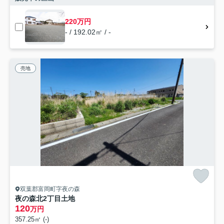
220万円
- / 192.02㎡ / -
売地
双葉郡富岡町字夜の森
夜の森北2丁目土地
120
万円
357.25㎡ (-)