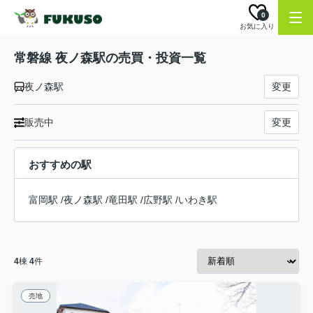
0
お気に入り
常磐線 夜ノ森駅の売買・投資一覧
夜ノ森駅
変更
販売中
変更
おすすめの駅
富岡駅
/
夜ノ森駅
/
竜田駅
/
広野駅
/
いわき駅
4
棟
4
件
売地