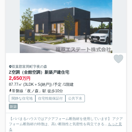
双葉郡富岡町字夜の森
Z空調（全館空調）新築戸建住宅
2,650
万円
87.77㎡ (3LDK＋S(納戸)) /予定 /1階建
常磐線「夜ノ森」駅 徒歩10分
閑静な住宅地
住宅性能保証付
公共下水
新築
【パパまるハウスではアクアフォーム断熱材を使用しています】 アクア
フォーム断熱材の特徴は、高い断熱性と気密性を両立できる...
もっと見
る