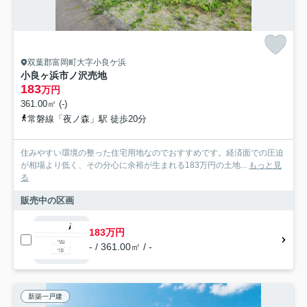
双葉郡富岡町大字小良ケ浜
小良ヶ浜市ノ沢売地
183
万円
361.00㎡ (-)
常磐線「夜ノ森」駅 徒歩20分
住みやすい環境の整った住宅用地なのでおすすめです。経済面での圧迫
が相場より低く、その分心に余裕が生まれる183万円の土地...
もっと見
る
販売中の区画
183万円
- / 361.00㎡ / -
新築一戸建