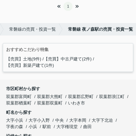
1
常磐線の売買・投資一覧
常磐線 夜ノ森駅の売買・投資一覧
おすすめこだわり特集
【売買】土地(9件)
【売買】中古戸建て(2件)
【売買】新築戸建て(1件)
市区町村から探す
双葉郡富岡町
双葉郡大熊町
双葉郡広野町
双葉郡浪江町
双葉郡楢葉町
双葉郡双葉町
いわき市
町名から探す
大字小浜
大字小入野
中央
大字本岡
大字下北迫
字夜の森
小浜
駅前
大字権現堂
曲田