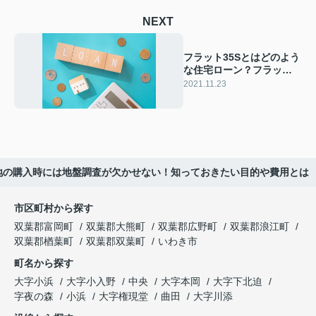
NEXT
フラット35Sとはどのよう
な住宅ローン？フラット
35との違いも解説！
2021.11.23
地の購入時には地盤調査が欠かせない！知っておきたい目的や費用とは
市区町村から探す
双葉郡富岡町
双葉郡大熊町
双葉郡広野町
双葉郡浪江町
双葉郡楢葉町
双葉郡双葉町
いわき市
町名から探す
大字小浜
大字小入野
中央
大字本岡
大字下北迫
字夜の森
小浜
大字権現堂
曲田
大字川添