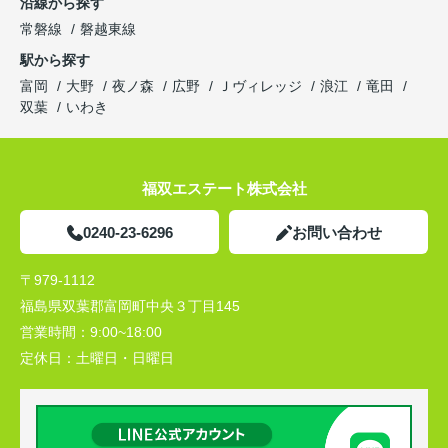
沿線から探す
常磐線
磐越東線
駅から探す
富岡
大野
夜ノ森
広野
Ｊヴィレッジ
浪江
竜田
双葉
いわき
福双エステート株式会社
0240-23-6296
お問い合わせ
〒979-1112
福島県双葉郡富岡町中央３丁目145
営業時間：
9:00~18:00
定休日：
土曜日・日曜日