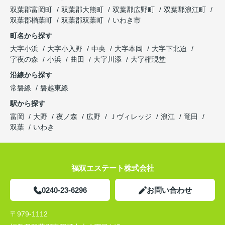
双葉郡富岡町
双葉郡大熊町
双葉郡広野町
双葉郡浪江町
双葉郡楢葉町
双葉郡双葉町
いわき市
町名から探す
大字小浜
大字小入野
中央
大字本岡
大字下北迫
字夜の森
小浜
曲田
大字川添
大字権現堂
沿線から探す
常磐線
磐越東線
駅から探す
富岡
大野
夜ノ森
広野
Ｊヴィレッジ
浪江
竜田
双葉
いわき
福双エステート株式会社
0240-23-6296
お問い合わせ
〒979-1112