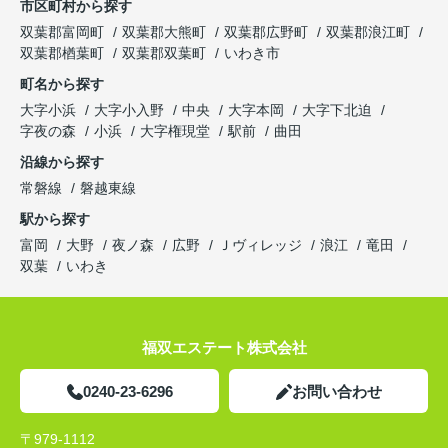
市区町村から探す
双葉郡富岡町
双葉郡大熊町
双葉郡広野町
双葉郡浪江町
双葉郡楢葉町
双葉郡双葉町
いわき市
町名から探す
大字小浜
大字小入野
中央
大字本岡
大字下北迫
字夜の森
小浜
大字権現堂
駅前
曲田
沿線から探す
常磐線
磐越東線
駅から探す
富岡
大野
夜ノ森
広野
Ｊヴィレッジ
浪江
竜田
双葉
いわき
福双エステート株式会社
0240-23-6296
お問い合わせ
〒979-1112