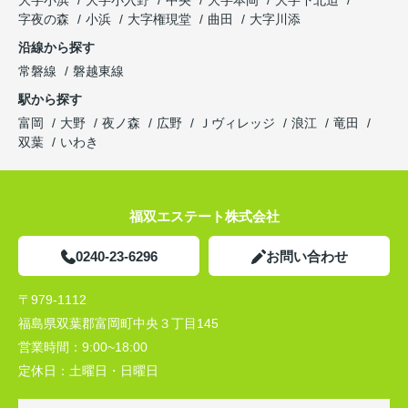
大字小浜
大字小入野
中央
大字本岡
大字下北迫
字夜の森
小浜
大字権現堂
曲田
大字川添
沿線から探す
常磐線
磐越東線
駅から探す
富岡
大野
夜ノ森
広野
Ｊヴィレッジ
浪江
竜田
双葉
いわき
福双エステート株式会社
0240-23-6296
お問い合わせ
〒979-1112
福島県双葉郡富岡町中央３丁目145
営業時間：
9:00~18:00
定休日：
土曜日・日曜日