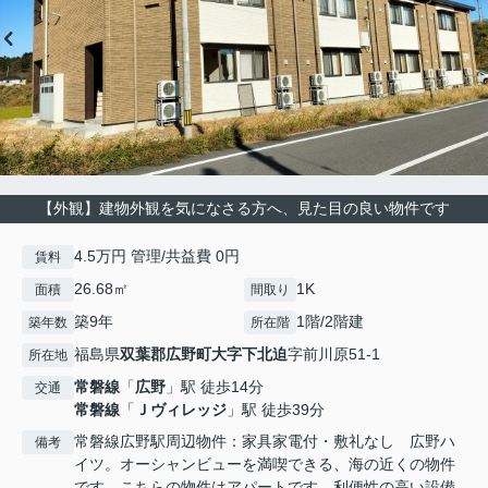
【外観】建物外観を気になさる方へ、見た目の良い物件です
4.5万円 管理/共益費 0円
賃料
26.68㎡
1K
面積
間取り
築9年
1階/2階建
築年数
所在階
福島県
双葉郡広野町
大字下北迫
字前川原51-1
所在地
常磐線
「
広野
」駅 徒歩14分
交通
常磐線
「
Ｊヴィレッジ
」駅 徒歩39分
常磐線広野駅周辺物件：家具家電付・敷礼なし 広野ハ
備考
イツ。オーシャンビューを満喫できる、海の近くの物件
です。こちらの物件はアパートです。利便性の高い設備