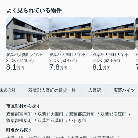
よく見られている物件
双葉郡大熊町大字小入野字西大和久
双葉郡大熊町大字小入野字西大和久
双葉郡大熊町大字小入野字西大和久
2LDK (62.10㎡)
2LDK (50.47㎡)
2LDK (62.10㎡)
2
8.1
7.8
8.1
万円
万円
万円
株式会社
双葉郡広野町の賃貸一覧
広野駅
広野ハイツ
市区町村から探す
双葉郡富岡町
双葉郡大熊町
双葉郡広野町
双葉郡浪江町
双葉郡楢葉町
双葉郡双葉町
いわき市
町名から探す