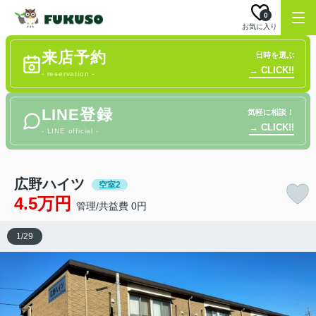
0
お気に入り
来店予約
日時を選ぶ
→ CLICK!!
- reservation -
LINE登録
気軽に相談！
→ CLICK!!
- LINE official -
広野ハイツ
空室2
4.5万円
管理/共益費 0円
1
/
29