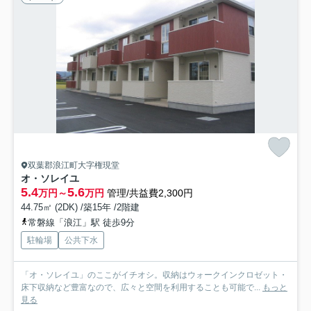
双葉郡浪江町大字権現堂
オ・ソレイユ
5.4
5.6
万円～
万円
管理/共益費2,300円
44.75㎡ (2DK) /築15年 /2階建
常磐線「浪江」駅 徒歩9分
駐輪場
公共下水
「オ・ソレイユ」のここがイチオシ。収納はウォークインクロゼット・
床下収納など豊富なので、広々と空間を利用することも可能で...
もっと
見る