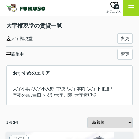
0
お気に入り
大字権現堂の賃貸一覧
大字権現堂
変更
募集中
変更
おすすめのエリア
大字小浜
/
大字小入野
/
中央
/
大字本岡
/
大字下北迫
/
字夜の森
/
曲田
/
小浜
/
大字川添
/
大字権現堂
1
棟
2
件
アパート