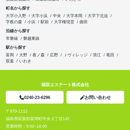
町名から探す
大字小入野
大字小浜
中央
大字本岡
大字下北迫
字夜の森
小浜
駅前
大字権現堂
曲田
沿線から探す
常磐線
磐越東線
駅から探す
富岡
大野
夜ノ森
広野
Ｊヴィレッジ
浪江
竜田
双葉
いわき
福双エステート株式会社
0240-23-6296
お問い合わせ
〒979-1112
福島県双葉郡富岡町中央３丁目145
営業時間：
9:00~18:00