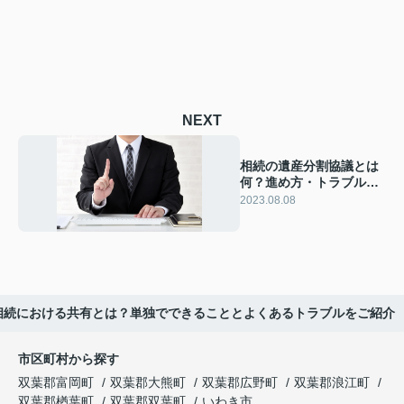
NEXT
相続の遺産分割協議とは
何？進め方・トラブルの
解決策をご紹介！
2023.08.08
相続における共有とは？単独でできることとよくあるトラブルをご紹介
市区町村から探す
双葉郡富岡町
双葉郡大熊町
双葉郡広野町
双葉郡浪江町
双葉郡楢葉町
双葉郡双葉町
いわき市