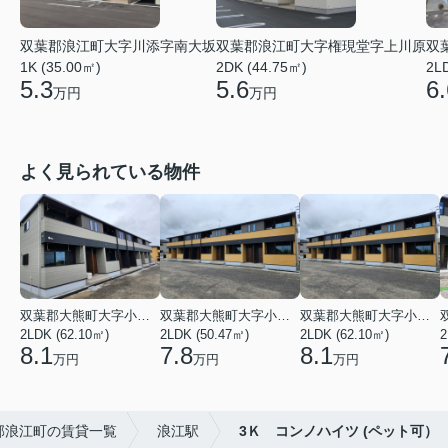
双葉郡浪江町大字川添字南大坂
双葉郡浪江町大字権現堂字上川原
双
1K (35.00㎡)
2DK (44.75㎡)
2L
5.3
5.6
6.
万円
万円
よく見られている物件
双葉郡大熊町大字小入野字西大和久
双葉郡大熊町大字小入野字西大和久
双葉郡大熊町大字小入野字西大和久
2LDK (62.10㎡)
2LDK (50.47㎡)
2LDK (62.10㎡)
2
8.1
7.8
8.1
万円
万円
万円
郡浪江町の賃貸一覧
浪江駅
3Ｋ コンノハイツ (ペット可）