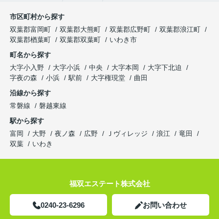
市区町村から探す
双葉郡富岡町
双葉郡大熊町
双葉郡広野町
双葉郡浪江町
双葉郡楢葉町
双葉郡双葉町
いわき市
町名から探す
大字小入野
大字小浜
中央
大字本岡
大字下北迫
字夜の森
小浜
駅前
大字権現堂
曲田
沿線から探す
常磐線
磐越東線
駅から探す
富岡
大野
夜ノ森
広野
Ｊヴィレッジ
浪江
竜田
双葉
いわき
福双エステート株式会社
0240-23-6296
お問い合わせ