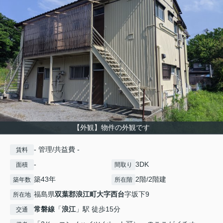
【外観】物件の外観です
- 管理/共益費 -
賃料
-
3DK
面積
間取り
築43年
2階/2階建
築年数
所在階
福島県
双葉郡浪江町
大字西台
字坂下9
所在地
常磐線
「
浪江
」駅 徒歩15分
交通