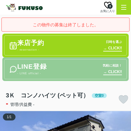
0
お気に入り
この物件の募集は終了しました。
来店予約
日時を選ぶ
→ CLICK!!
- reservation -
LINE登録
気軽に相談！
→ CLICK!!
- LINE official -
3Ｋ コンノハイツ (ペット可）
空室0
-
管理/共益費 -
1
/
1