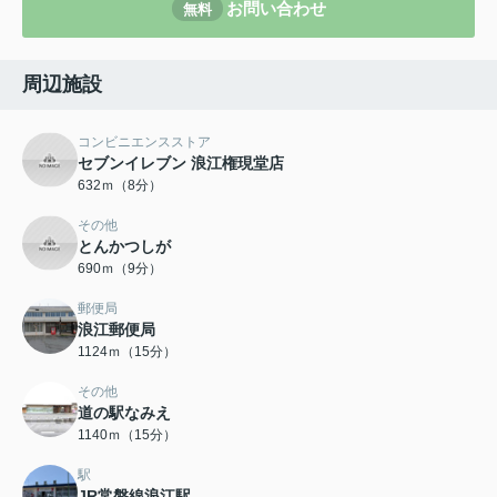
お問い合わせ
無料
周辺施設
コンビニエンスストア
セブンイレブン 浪江権現堂店
632ｍ（8分）
その他
とんかつしが
690ｍ（9分）
郵便局
浪江郵便局
1124ｍ（15分）
その他
道の駅なみえ
1140ｍ（15分）
駅
JR常磐線浪江駅