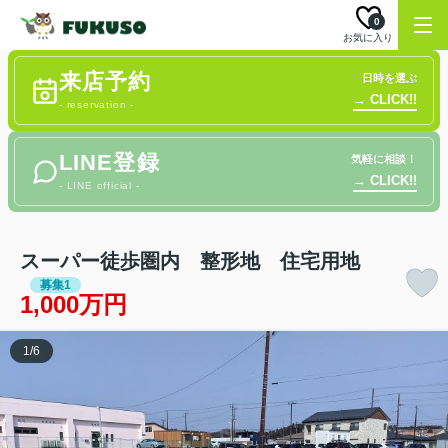
0
お気に入り
来店予約
日時を選ぶ
→ CLICK!!
- reservation -
LINE登録
気軽に相談！
→ CLICK!!
- LINE official -
スーパー徒歩圏内 整形地 住宅用地
募集1
1,000万円
1
/
6