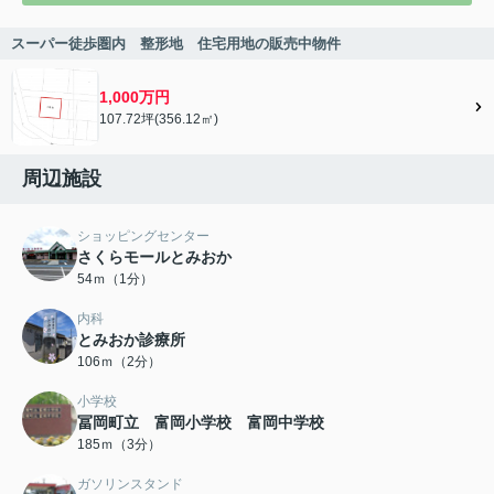
スーパー徒歩圏内 整形地 住宅用地の販売中物件
1,000万円
107.72坪(356.12㎡)
周辺施設
ショッピングセンター
さくらモールとみおか
54ｍ（1分）
内科
とみおか診療所
106ｍ（2分）
小学校
冨岡町立 富岡小学校 富岡中学校
185ｍ（3分）
ガソリンスタンド