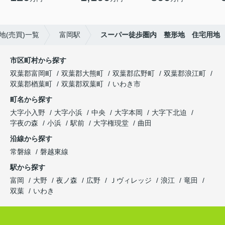
地(売買)一覧
富岡駅
スーパー徒歩圏内 整形地 住宅用地
市区町村から探す
双葉郡富岡町
双葉郡大熊町
双葉郡広野町
双葉郡浪江町
双葉郡楢葉町
双葉郡双葉町
いわき市
町名から探す
大字小入野
大字小浜
中央
大字本岡
大字下北迫
字夜の森
小浜
駅前
大字権現堂
曲田
沿線から探す
常磐線
磐越東線
駅から探す
富岡
大野
夜ノ森
広野
Ｊヴィレッジ
浪江
竜田
双葉
いわき