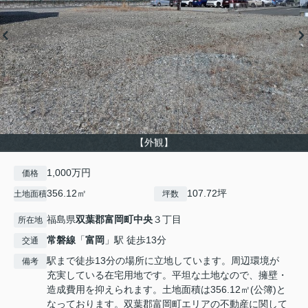
【外観】
1,000万円
価格
356.12㎡
107.72坪
土地面積
坪数
福島県
双葉郡富岡町
中央
３丁目
所在地
常磐線
「
富岡
」駅 徒歩13分
交通
駅まで徒歩13分の場所に立地しています。周辺環境が
備考
充実している在宅用地です。平坦な土地なので、擁壁・
造成費用を抑えられます。土地面積は356.12㎡(公簿)と
なっております。双葉郡富岡町エリアの不動産に関して