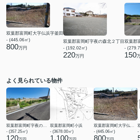
双葉郡富岡町大字仏浜字釜田
- (445.06㎡)
双葉郡富岡町字夜の森北２丁目
双葉郡
800
万円
- (192.02㎡)
- (279.
220
150
万円
よく見られている物件
双葉郡富岡町字夜の森北２丁目
双葉郡富岡町小浜
双葉郡富岡町大字仏浜字釜田
- (357.25㎡)
- (3678.00㎡)
- (445.06㎡)
-
120
1,100
800
万円
万円
万円