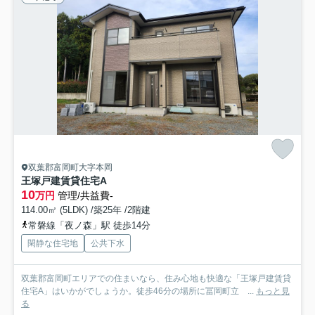
双葉郡富岡町大字本岡
王塚戸建賃貸住宅A
10
万円
管理/共益費-
114.00㎡ (5LDK) /築25年 /2階建
常磐線「夜ノ森」駅 徒歩14分
閑静な住宅地
公共下水
双葉郡富岡町エリアでの住まいなら、住み心地も快適な「王塚戸建賃貸
住宅A」はいかがでしょうか。徒歩46分の場所に冨岡町立 ...
もっと見
る