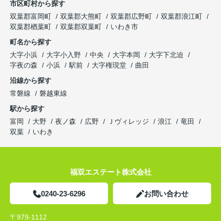
市区町村から探す
双葉郡富岡町
双葉郡大熊町
双葉郡広野町
双葉郡浪江町
双葉郡楢葉町
双葉郡双葉町
いわき市
町名から探す
大字小浜
大字小入野
中央
大字本岡
大字下北迫
字夜の森
小浜
駅前
大字権現堂
曲田
沿線から探す
常磐線
磐越東線
駅から探す
富岡
大野
夜ノ森
広野
Ｊヴィレッジ
浪江
竜田
双葉
いわき
福双エステート株式会社
0240-23-6296
お問い合わせ
〒979-1112