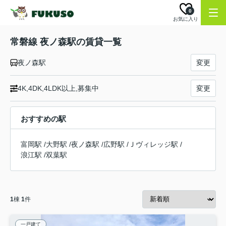
0
お気に入り
常磐線 夜ノ森駅の賃貸一覧
夜ノ森駅
変更
4K,4DK,4LDK以上,募集中
変更
おすすめの駅
富岡駅
/
大野駅
/
夜ノ森駅
/
広野駅
/
Ｊヴィレッジ駅
/
浪江駅
/
双葉駅
1
棟
1
件
一戸建て