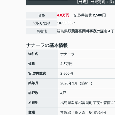
【外観】
外観写真（昼
4.8万円
管理/共益費
2,500円
価格
1K/33.39㎡
間取り/面積
福島県
双葉郡富岡町
字夜の森
南４丁
所在地
ナナーラの基本情報
物件名
ナナーラ
価格
4.8万円
管理/共益費
2,500円
築年月
2020年3月（築6年）
総戸数
4戸
所在地
福島県
双葉郡富岡町
字夜の森
南４
交通
常磐線
「
夜ノ森
」駅 徒歩4分