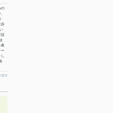
めの
か。
の
徒歩
い
で設
ま
ら夜
テー
をし
連絡
の見方