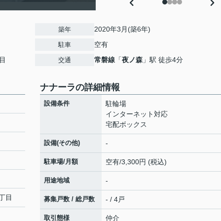
）
2020年3月(築6年)
築年
空有
駐車
目
常磐線
「
夜ノ森
」駅 徒歩4分
交通
ナナーラの詳細情報
設備条件
駐輪場
インターネット対応
宅配ボックス
設備(その他)
-
駐車場/月額
空有/3,300円 (税込)
用途地域
-
丁目
募集戸数 / 総戸数
- / 4戸
取引態様
仲介