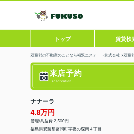
トップ
賃貸検
双葉郡の不動産のことなら福双エステート株式会社
双葉
来店予約
- reservation -
ナナーラ
4.8万円
管理/共益費 2,500円
福島県
双葉郡富岡町
字夜の森
南４丁目