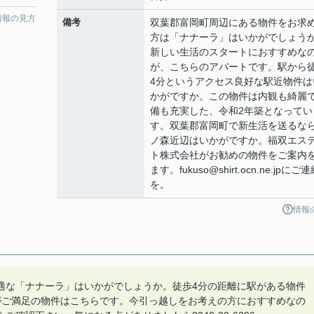
情報の見方
備考
双葉郡富岡町周辺にある物件をお求
方は「ナナーラ」はいかがでしょう
新しい生活のスタートにおすすめな
が、こちらのアパートです。駅から
4分というアクセス良好な駅近物件は
かがですか。この物件は内観も綺麗
備も充実した、令和2年築となってい
す。双葉郡富岡町で新生活を送るな
ノ森近辺はいかがですか。福双エス
ト株式会社がお勧めの物件をご案内
ます。fukuso@shirt.ocn.ne.jpにご
を。
情報
適な「ナナーラ」はいかがでしょうか。徒歩4分の距離に駅がある物件
がご満足の物件はこちらです。今引っ越しをお考えの方におすすめなの