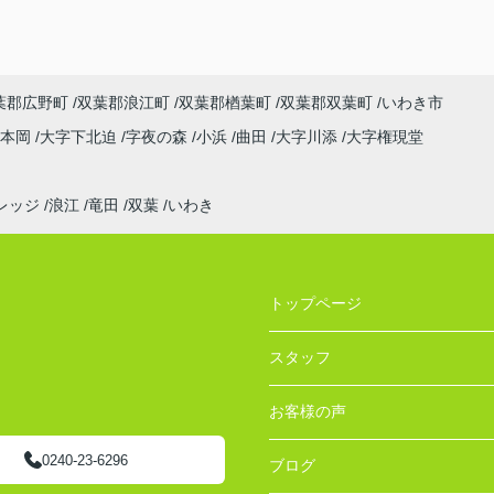
葉郡広野町
双葉郡浪江町
双葉郡楢葉町
双葉郡双葉町
いわき市
字本岡
大字下北迫
字夜の森
小浜
曲田
大字川添
大字権現堂
レッジ
浪江
竜田
双葉
いわき
トップページ
スタッフ
お客様の声
0240-23-6296
ブログ