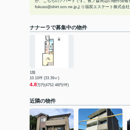
が、こちらのアパートです。夜ノ森周辺の物件情報をご確
fukuso@shirt.ocn.ne.jpより福双エステート
ナナーラで募集中の物件
1階
10.10坪 (33.39㎡)
4.8
万円(4752.48円/坪)
近隣の物件