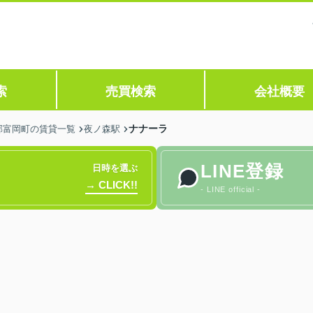
索
売買検索
会社概要
ナナーラ
郡富岡町の賃貸一覧
夜ノ森駅
LINE登録
日時を選ぶ
→ CLICK!!
- LINE official -