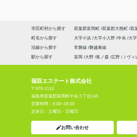
市区町村から探す
双葉郡富岡町
双葉郡大熊町
双
町名から探す
大字小浜
大字小入野
中央
大
沿線から探す
常磐線
磐越東線
駅から探す
富岡
大野
夜ノ森
広野
Ｊヴィ
福双エステート株式会社
〒979-1112
福島県双葉郡富岡町中央３丁目145
営業時間：
9:00~18:00
定休日：
土曜日・日曜日
お問い合わせ