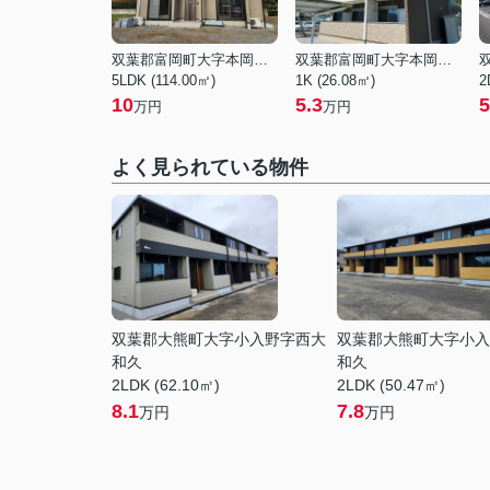
双葉郡富岡町大字本岡字王塚
双葉郡富岡町大字本岡字清水前
5LDK (114.00㎡)
1K (26.08㎡)
2
10
5.3
5
万円
万円
よく見られている物件
双葉郡大熊町大字小入野字西大
双葉郡大熊町大字小入
和久
和久
2LDK (62.10㎡)
2LDK (50.47㎡)
8.1
7.8
万円
万円