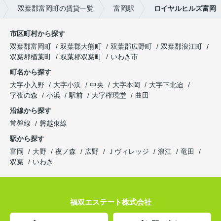
双葉郡富岡町の賃貸一覧
富岡駅
ロイヤルヒルズ富岡
市区町村から探す
双葉郡富岡町
双葉郡大熊町
双葉郡広野町
双葉郡浪江町
双葉郡楢葉町
双葉郡双葉町
いわき市
町名から探す
大字小入野
大字小浜
中央
大字本岡
大字下北迫
字夜の森
小浜
駅前
大字権現堂
曲田
沿線から探す
常磐線
磐越東線
駅から探す
富岡
大野
夜ノ森
広野
Ｊヴィレッジ
浪江
竜田
双葉
いわき
福双エステート株式会社