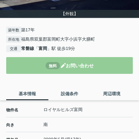
【外観】
築17年
築年数
福島県双葉郡富岡町大字小浜字大膳町
所在地
常磐線
「
富岡
」駅 徒歩19分
交通
お問い合わせ
無料
基本情報
設備条件
周辺環境
ロイヤルヒルズ富岡
物件名
南
向き