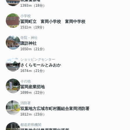
1393ｍ（18分）
小学校
冨岡町立 富岡小学校 富岡中学校
1511ｍ（19分）
寺院・神社
諏訪神社
1650ｍ（21分）
ショッピングセンター
さくらモールとみおか
1674ｍ（21分）
その他
冨岡産業団地
1699ｍ（22分）
消防署
双葉地方広域市町村圏組合富岡消防署
1812ｍ（23分）
都道府県機関