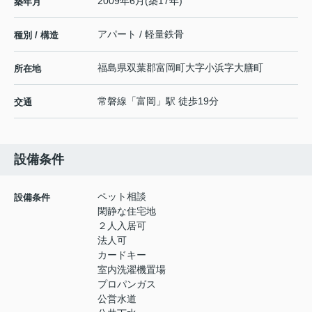
2009年6月(築17年)
築年月
アパート / 軽量鉄骨
種別 / 構造
福島県
双葉郡富岡町
大字小浜
字大膳町
所在地
常磐線
「
富岡
」駅 徒歩19分
交通
設備条件
ペット相談
設備条件
閑静な住宅地
２人入居可
法人可
カードキー
室内洗濯機置場
プロパンガス
公営水道