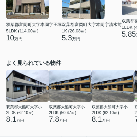
双葉郡
双葉郡富岡町大字本岡字王塚
双葉郡富岡町大字本岡字清水前
1LDK (
5LDK (114.00㎡)
1K (26.08㎡)
5.85
10
5.3
万円
万円
よく見られている物件
双葉郡大熊町大字小入野字西大和久
双葉郡大熊町大字小入野字西大和久
双葉郡大熊町大字小入野字西大和久
2LDK (62.10㎡)
2LDK (50.47㎡)
2LDK (62.10㎡)
2
8.1
7.8
8.1
万円
万円
万円