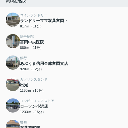
周辺施設
コインランドリー
ランドリーママ双葉富岡・
817ｍ（11分）
総合病院
富岡中央医院
880ｍ（11分）
銀行
あぶくま信用金庫富岡支店
920ｍ（12分）
ガソリンスタンド
出光
1195ｍ（15分）
コンビニエンスストア
ローソン小浜店
1233ｍ（16分）
警察
双葉警察署