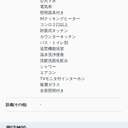
公共下水
電気有
照明器具付き
IHクッキングヒーター
コンロ２口以上
対面式キッチン
カウンターキッチン
バス・トイレ別
追焚機能浴室
温水洗浄便座
洗髪洗面化粧台
シャワー
エアコン
TVモニタ付インターホン
複層ガラス
全室照明付き
-
設備(その他)