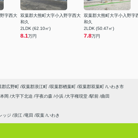
野字西大
双葉郡大熊町大字小入野字西大
双葉郡大熊町大字小入野字
和久
和久
2LDK (62.10㎡)
2LDK (50.47㎡)
8.1
7.8
万円
万円
葉郡広野町
双葉郡浪江町
双葉郡楢葉町
双葉郡双葉町
いわき市
字本岡
大字下北迫
字夜の森
小浜
大字権現堂
駅前
曲田
レッジ
浪江
竜田
双葉
いわき