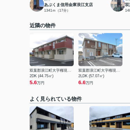
あぶくま信用金庫浪江支店
双
1341ｍ（17分）
1
近隣の物件
双葉郡浪江町大字権現堂字上川原
双葉郡浪江町大字権現堂字上川原
2DK (44.75㎡)
2LDK (57.07㎡)
5.6
6.6
万円
万円
よく見られている物件