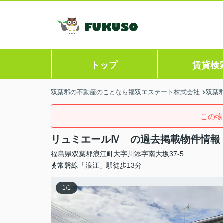
トップ
賃貸検
双葉郡の不動産のことなら福双エステート株式会社
双葉
この物
リュミエールⅣ の過去掲載物件情報
福島県
双葉郡浪江町
大字川添
字南大坂37-5
常磐線「浪江」駅徒歩13分
1
/
1