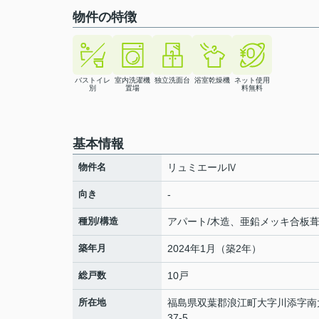
物件の特徴
バストイレ
室内洗濯機
独立洗面台
浴室乾燥機
ネット使用
別
置場
料無料
基本情報
物件名
リュミエールⅣ
向き
-
種別/構造
アパート/木造、亜鉛メッキ合板
築年月
2024年1月（築2年）
総戸数
10戸
所在地
福島県
双葉郡浪江町
大字川添
字南
37-5