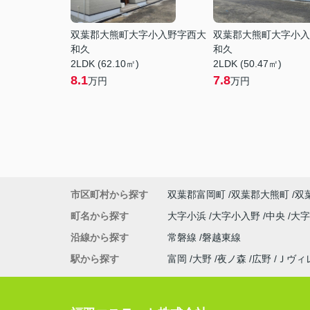
双葉郡大熊町大字小入野字西大
双葉郡大熊町大字小入
和久
和久
2LDK (62.10㎡)
2LDK (50.47㎡)
8.1
7.8
万円
万円
市区町村から探す
双葉郡富岡町
双葉郡大熊町
双
町名から探す
大字小浜
大字小入野
中央
大
沿線から探す
常磐線
磐越東線
駅から探す
富岡
大野
夜ノ森
広野
Ｊヴィ