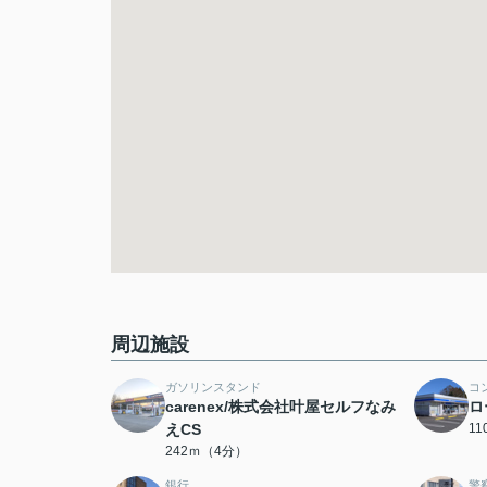
周辺施設
ガソリンスタンド
コ
carenex/株式会社叶屋セルフなみ
ロ
えCS
1
242ｍ（4分）
銀行
警