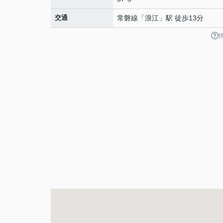
交通
常磐線
「
浪江
」駅 徒歩13分