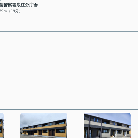
葉警察署浪江分庁舎
489ｍ（19分）