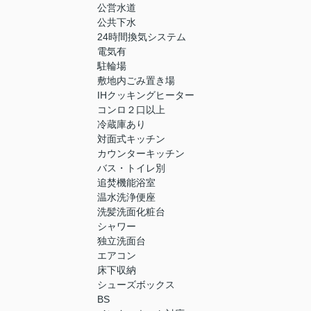
公営水道
公共下水
24時間換気システム
電気有
駐輪場
敷地内ごみ置き場
IHクッキングヒーター
コンロ２口以上
冷蔵庫あり
対面式キッチン
カウンターキッチン
バス・トイレ別
追焚機能浴室
温水洗浄便座
洗髪洗面化粧台
シャワー
独立洗面台
エアコン
床下収納
シューズボックス
BS