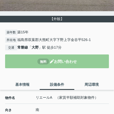
【外観】
築15年
築年数
福島県双葉郡大熊町大字下野上字金谷平526-1
所在地
常磐線
「
大野
」駅 徒歩17分
交通
お問い合わせ
無料
基本情報
設備条件
周辺環境
リエールA （家賃半額補助対象物件）
物件名
南
向き