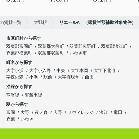
万円
万円
万円
の賃貸一覧
大野駅
リエールA （家賃半額補助対象物件）
市区町村から探す
双葉郡富岡町
双葉郡大熊町
双葉郡広野町
双葉郡浪江町
双葉郡楢葉町
双葉郡双葉町
いわき市
町名から探す
大字小浜
大字小入野
中央
大字本岡
大字下北迫
字夜の森
小浜
駅前
大字権現堂
曲田
沿線から探す
常磐線
磐越東線
駅から探す
富岡
大野
夜ノ森
広野
Ｊヴィレッジ
浪江
竜田
双葉
いわき