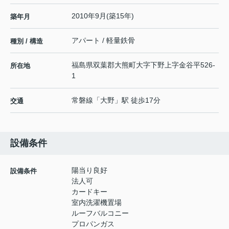
2010年9月(築15年)
築年月
アパート / 軽量鉄骨
種別 / 構造
福島県
双葉郡大熊町
大字下野上
字金谷平526-
所在地
1
常磐線
「
大野
」駅 徒歩17分
交通
設備条件
陽当り良好
設備条件
法人可
カードキー
室内洗濯機置場
ルーフバルコニー
プロパンガス