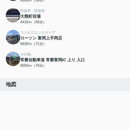
4308ｍ（54分）
市役所・区役所
大熊町役場
4416ｍ（56分）
コンビニエンスストア
ローソン 富岡上手岡店
5639ｍ（71分）
その他
常磐自動車道 常磐富岡IC 上り 入口
6058ｍ（76分）
地図