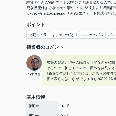
駐輪場付きの物件です！BSアンテナ設置済みなので、
焚き機能付きで水道代の節約につながります！双葉郡
fukuso@shirt.ocn.ne.jpから福双エステート株式会社
ポイント
防犯カメラ
キッチン未使用
ユニットバス
バス
担当者のコメント
衣類の乾燥、浴室の除湿が可能な浴室乾燥
けるので、忙しくてネット回線を契約する
♪新築で生活したい方には、こちらの物件
鈴木 久恵
夜ノ森近辺はいかがでしょうか♪0240-23
基本情報
0ヶ月
保証金
0ヶ月
権利金