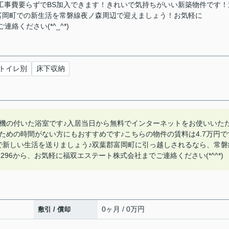
工事費要らずでBS加入できます！きれいで気持ちがいい新築物件です！
富岡町での新生活を常磐線夜ノ森周辺で迎えましょう！お気軽に
にご連絡ください(*^_^*)
トイレ別
床下収納
機の付いた浴室です♪入居当日から無料でインターネットをお使いいた
ための時間がない方にもおすすめです♪こちらの物件の賃料は4.7万円で
で新しい生活を送りましょう♪双葉郡富岡町に引っ越しされるなら、常磐
-6296から、お気軽に福双エステート株式会社までご連絡ください(*^^*)
0ヶ月 / 0万円
敷引 / 償却