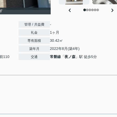
す
-
管理 / 共益費
1ヶ月
礼金
30.42㎡
専有面積
2022年8月(築4年)
築年月
前110
常磐線
「
夜ノ森
」駅 徒歩5分
交通