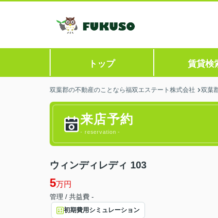
トップ
賃貸検
双葉郡の不動産のことなら福双エステート株式会社
双葉
来店予約
- reservation -
ウィンディレディ 103
5
万円
管理 / 共益費 -
初期費用シミュレーション