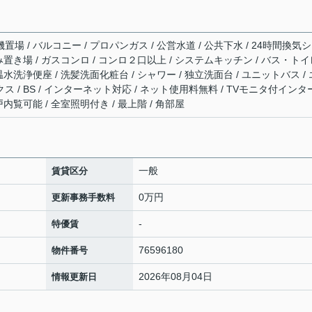
置場 / バルコニー / プロパンガス / 公営水道 / 公共下水 / 24時間換気
内ごみ置き場 / ガスコンロ / コンロ２口以上 / システムキッチン / バス・ト
 温水洗浄便座 / 洗髪洗面化粧台 / シャワー / 独立洗面台 / ユニットバス / 
クス / BS / インターネット対応 / ネット使用料無料 / TVモニタ付インタ
住戸内覧可能 / 全室照明付き / 最上階 / 角部屋
一般
賃貸区分
0万円
更新事務手数料
-
特優賃
76596180
物件番号
2026年08月04日
情報更新日