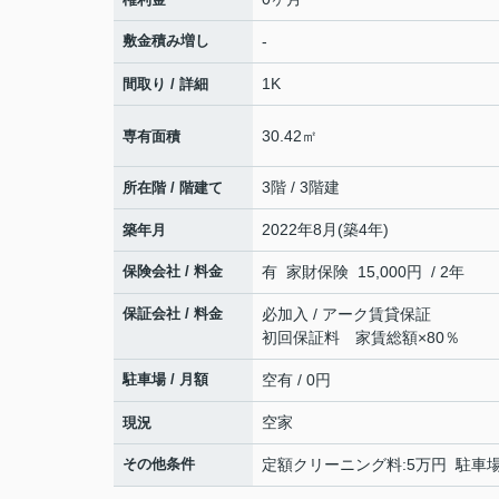
敷金積み増し
-
1K
間取り / 詳細
30.42㎡
専有面積
3階 / 3階建
所在階 / 階建て
2022年8月(築4年)
築年月
保険会社 / 料金
有 家財保険 15,000円 / 2年
保証会社 / 料金
必加入 / アーク賃貸保証
初回保証料 家賃総額×80％
駐車場 / 月額
空有 / 0円
空家
現況
その他条件
定額クリーニング料:5万円 駐車場代