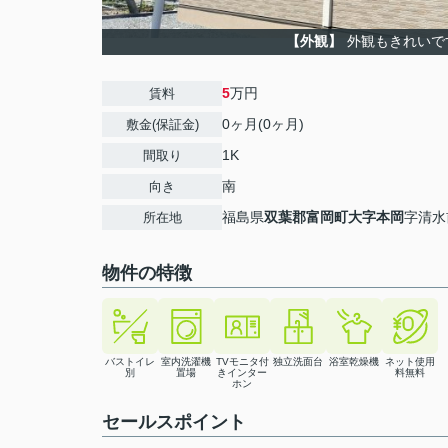
【外観】
外観もきれいで
5
万円
賃料
0ヶ月(0ヶ月)
敷金(保証金)
1K
間取り
南
向き
福島県
双葉郡富岡町
大字本岡
字清水
所在地
物件の特徴
バストイレ
室内洗濯機
TVモニタ付
独立洗面台
浴室乾燥機
ネット使用
別
置場
きインター
料無料
ホン
セールスポイント