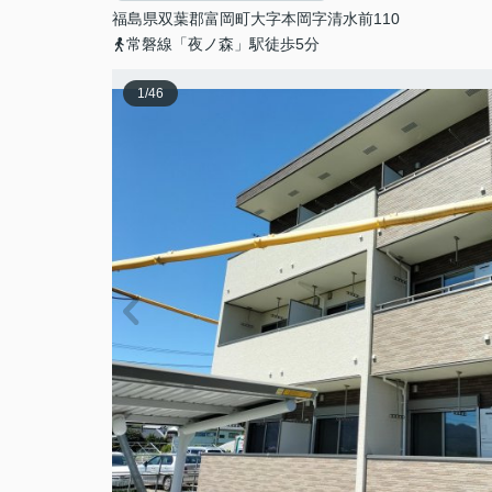
福島県
双葉郡富岡町
大字本岡
字清水前110
常磐線「夜ノ森」駅徒歩5分
1
/
46