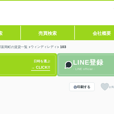
索
売買検索
会社概要
ウィンディレディ
103
郡富岡町の賃貸一覧
LINE登録
日時を選ぶ
→ CLICK!!
- LINE official -
印刷する
お気