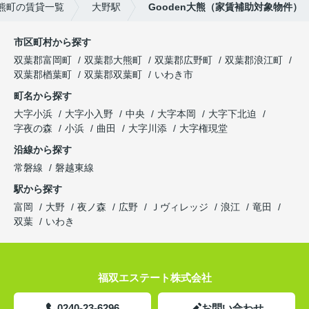
熊町の賃貸一覧
大野駅
Gooden大熊（家賃補助対象物件）
市区町村から探す
双葉郡富岡町
双葉郡大熊町
双葉郡広野町
双葉郡浪江町
双葉郡楢葉町
双葉郡双葉町
いわき市
町名から探す
大字小浜
大字小入野
中央
大字本岡
大字下北迫
字夜の森
小浜
曲田
大字川添
大字権現堂
沿線から探す
常磐線
磐越東線
駅から探す
富岡
大野
夜ノ森
広野
Ｊヴィレッジ
浪江
竜田
双葉
いわき
福双エステート株式会社
0240-23-6296
お問い合わせ