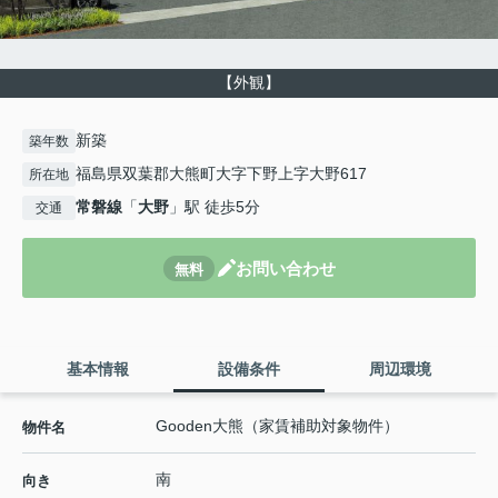
【外観】
新築
築年数
福島県双葉郡大熊町大字下野上字大野617
所在地
常磐線
「
大野
」駅 徒歩5分
交通
お問い合わせ
無料
基本情報
設備条件
周辺環境
Gooden大熊（家賃補助対象物件）
物件名
南
向き