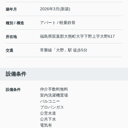
2026年3月(新築)
築年月
アパート / 軽量鉄骨
種別 / 構造
福島県
双葉郡大熊町
大字下野上
字大野617
所在地
常磐線
「
大野
」駅 徒歩5分
交通
設備条件
仲介手数料無料
設備条件
室内洗濯機置場
バルコニー
プロパンガス
公営水道
公共下水
電気有