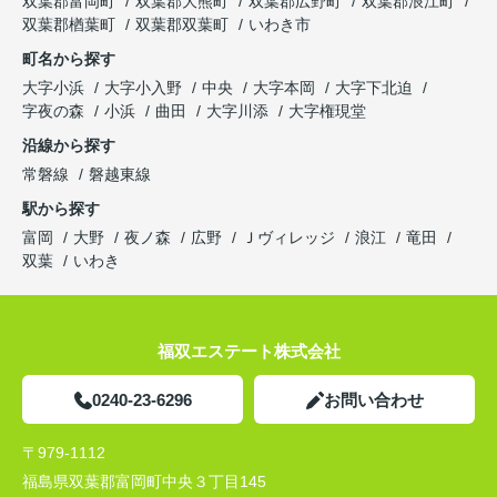
双葉郡富岡町
双葉郡大熊町
双葉郡広野町
双葉郡浪江町
双葉郡楢葉町
双葉郡双葉町
いわき市
町名から探す
大字小浜
大字小入野
中央
大字本岡
大字下北迫
字夜の森
小浜
曲田
大字川添
大字権現堂
沿線から探す
常磐線
磐越東線
駅から探す
富岡
大野
夜ノ森
広野
Ｊヴィレッジ
浪江
竜田
双葉
いわき
福双エステート株式会社
0240-23-6296
お問い合わせ
〒979-1112
福島県双葉郡富岡町中央３丁目145