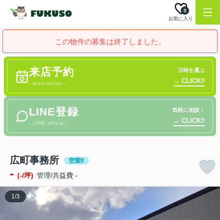
0
お気に入り
この物件の募集は終了しました。
来店予約
日時を選ぶ
→ CLICK!!
- reservation -
LINE登録
気軽に相談！
→ CLICK!!
- LINE official -
広町事務所
空室0
-
(-/坪)
管理/共益費 -
1
/
3