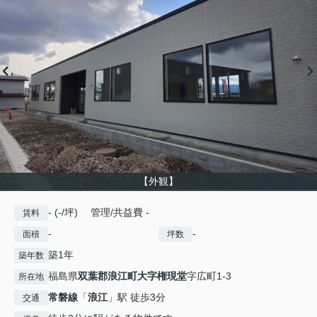
【外観】
- (-/坪) 管理/共益費 -
賃料
-
-
面積
坪数
築1年
築年数
福島県
双葉郡浪江町
大字権現堂
字広町1-3
所在地
常磐線
「
浪江
」駅 徒歩3分
交通