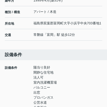
1995年4月(築31年)
築年月
アパート / 木造
種別 / 構造
福島県
双葉郡富岡町
大字小浜
字中央703番地1
所在地
常磐線
「
富岡
」駅 徒歩12分
交通
設備条件
陽当り良好
設備条件
閑静な住宅地
法人可
室内洗濯機置場
バルコニー
出窓
プロパンガス
公営水道