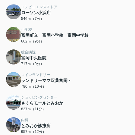
コンビニエンスストア
ローソン小浜店
546ｍ（7分）
小学校
冨岡町立 富岡小学校 富岡中学校
662ｍ（9分）
総合病院
富岡中央医院
717ｍ（9分）
コインランドリー
ランドリーママ双葉富岡・
780ｍ（10分）
ショッピングセンター
さくらモールとみおか
837ｍ（11分）
内科
とみおか診療所
957ｍ（12分）