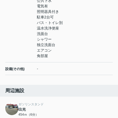
公共下水
電気有
照明器具付き
駐車2台可
バス・トイレ別
温水洗浄便座
洗面台
シャワー
独立洗面台
エアコン
角部屋
-
設備(その他)
周辺施設
ガソリンスタンド
出光
454ｍ（6分）