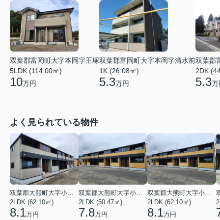
双葉郡富岡町大字本岡字王塚
双葉郡富岡町大字本岡字清水前
双葉郡
5LDK (114.00㎡)
1K (26.08㎡)
2DK (4
10
5.3
5.3
万円
万円
万
よく見られている物件
双葉郡大熊町大字小入野字西大和久
双葉郡大熊町大字小入野字西大和久
双葉郡大熊町大字小入野字西大和久
2LDK (62.10㎡)
2LDK (50.47㎡)
2LDK (62.10㎡)
2
8.1
7.8
8.1
万円
万円
万円