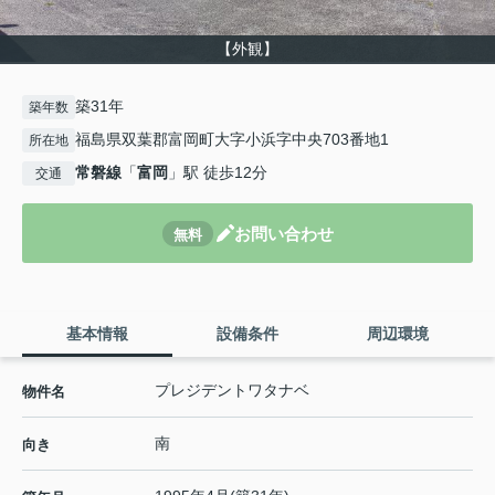
【外観】
築31年
築年数
福島県双葉郡富岡町大字小浜字中央703番地1
所在地
常磐線
「
富岡
」駅 徒歩12分
交通
お問い合わせ
無料
基本情報
設備条件
周辺環境
プレジデントワタナベ
物件名
南
向き