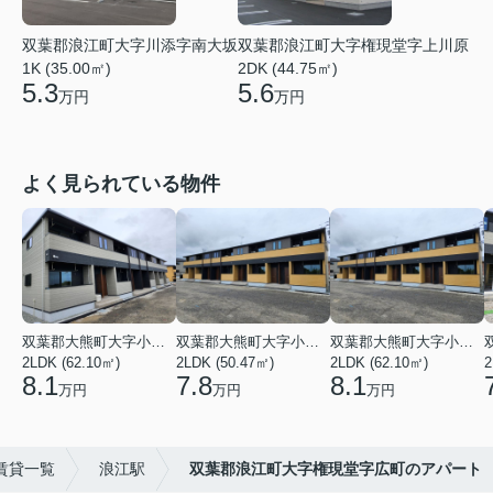
双葉郡浪江町大字川添字南大坂
双葉郡浪江町大字権現堂字上川原
1K (35.00㎡)
2DK (44.75㎡)
5.3
5.6
万円
万円
よく見られている物件
双葉郡大熊町大字小入野字西大和久
双葉郡大熊町大字小入野字西大和久
双葉郡大熊町大字小入野字西大和久
2LDK (62.10㎡)
2LDK (50.47㎡)
2LDK (62.10㎡)
2
8.1
7.8
8.1
万円
万円
万円
賃貸一覧
浪江駅
双葉郡浪江町大字権現堂字広町のアパート