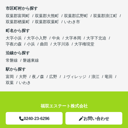
市区町村から探す
双葉郡富岡町
双葉郡大熊町
双葉郡広野町
双葉郡浪江町
双葉郡楢葉町
双葉郡双葉町
いわき市
町名から探す
大字小浜
大字小入野
中央
大字本岡
大字下北迫
字夜の森
小浜
曲田
大字川添
大字権現堂
沿線から探す
常磐線
磐越東線
駅から探す
富岡
大野
夜ノ森
広野
Ｊヴィレッジ
浪江
竜田
双葉
いわき
福双エステート株式会社
0240-23-6296
お問い合わせ