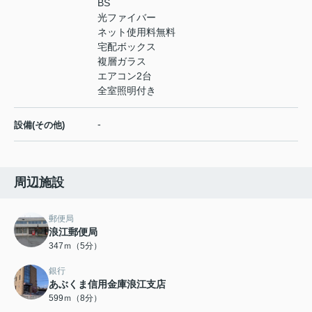
BS
光ファイバー
ネット使用料無料
宅配ボックス
複層ガラス
エアコン2台
全室照明付き
-
設備(その他)
周辺施設
郵便局
浪江郵便局
347ｍ（5分）
銀行
あぶくま信用金庫浪江支店
599ｍ（8分）