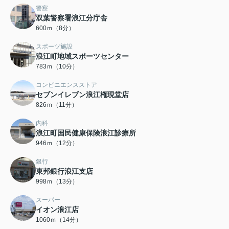
警察
双葉警察署浪江分庁舎
600ｍ（8分）
スポーツ施設
浪江町地域スポーツセンター
783ｍ（10分）
コンビニエンスストア
セブンイレブン浪江権現堂店
826ｍ（11分）
内科
浪江町国民健康保険浪江診療所
946ｍ（12分）
銀行
東邦銀行浪江支店
998ｍ（13分）
スーパー
イオン浪江店
1060ｍ（14分）