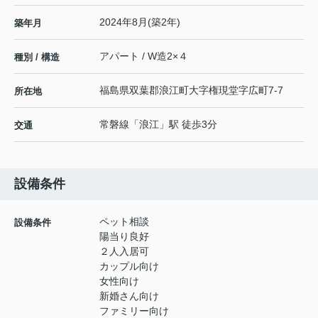
2024年8月(築2年)
築年月
アパート / W造2×４
種別 / 構造
福島県
双葉郡浪江町
大字権現堂
字広町7-7
所在地
常磐線
「
浪江
」駅 徒歩3分
交通
設備条件
ペット相談
設備条件
陽当り良好
２人入居可
カップル向け
女性向け
新婚さん向け
ファミリー向け