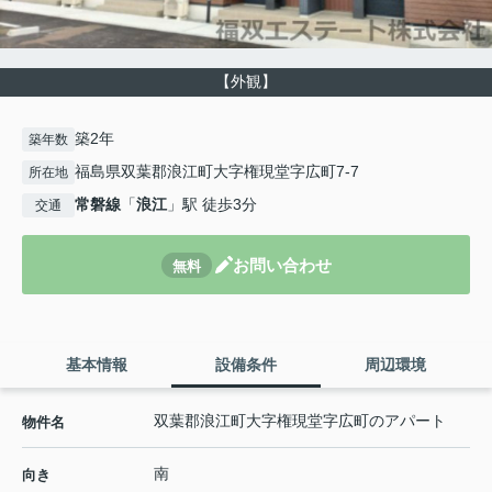
【外観】
築2年
築年数
福島県双葉郡浪江町大字権現堂字広町7-7
所在地
常磐線
「
浪江
」駅 徒歩3分
交通
お問い合わせ
無料
基本情報
設備条件
周辺環境
双葉郡浪江町大字権現堂字広町のアパート
物件名
南
向き