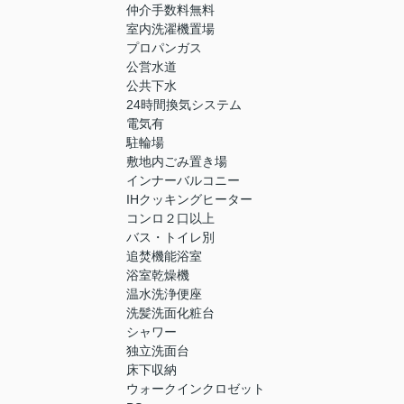
仲介手数料無料
室内洗濯機置場
プロパンガス
公営水道
公共下水
24時間換気システム
電気有
駐輪場
敷地内ごみ置き場
インナーバルコニー
IHクッキングヒーター
コンロ２口以上
バス・トイレ別
追焚機能浴室
浴室乾燥機
温水洗浄便座
洗髪洗面化粧台
シャワー
独立洗面台
床下収納
ウォークインクロゼット