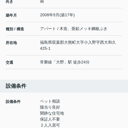
南
向き
2008年9月(築17年)
築年月
アパート / 木造、亜鉛メッキ鋼板ぶき
種別 / 構造
福島県
双葉郡大熊町
大字小入野
字西大和久
所在地
425-1
常磐線
「
大野
」駅 徒歩24分
交通
設備条件
ペット相談
設備条件
陽当り良好
閑静な住宅地
保証人不要
２人入居可