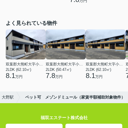
万円
よく見られている物件
双葉郡大熊町大字小入野字西大和久
双葉郡大熊町大字小入野字西大和久
双葉郡大熊町大字小入野字西大和久
2LDK (62.10㎡)
2LDK (50.47㎡)
2LDK (62.10㎡)
2
8.1
7.8
8.1
万円
万円
万円
大野駅
ペット可 メゾンドミュール（家賃半額補助対象物件）
福双エステート株式会社