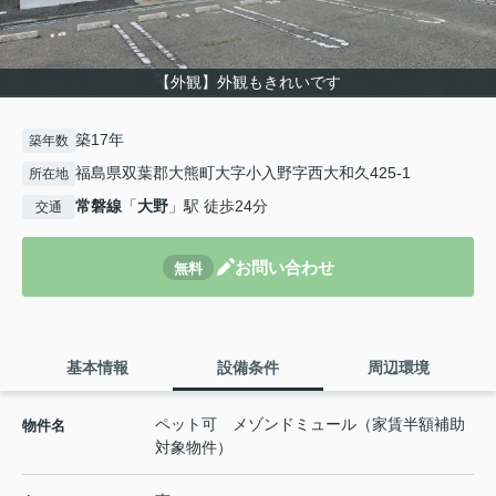
【外観】外観もきれいです
築17年
築年数
福島県双葉郡大熊町大字小入野字西大和久425-1
所在地
常磐線
「
大野
」駅 徒歩24分
交通
お問い合わせ
無料
基本情報
設備条件
周辺環境
ペット可 メゾンドミュール（家賃半額補助
物件名
対象物件）