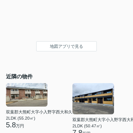
地図アプリで見る
近隣の物件
双葉郡大熊町大字小入野字西大和久
2LDK (55.20㎡)
双葉郡大熊町大字小入野字西大
5.8
万円
2LDK (50.47㎡)
7.8