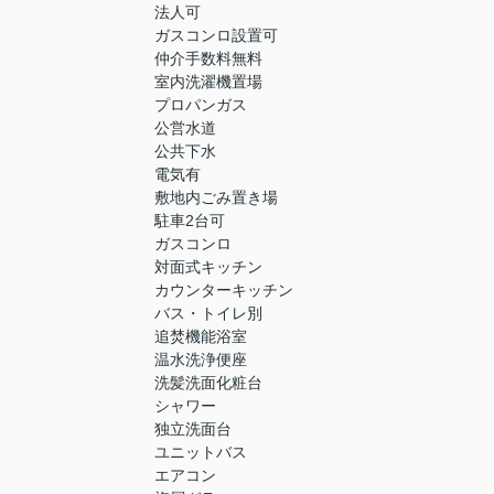
法人可
ガスコンロ設置可
仲介手数料無料
室内洗濯機置場
プロパンガス
公営水道
公共下水
電気有
敷地内ごみ置き場
駐車2台可
ガスコンロ
対面式キッチン
カウンターキッチン
バス・トイレ別
追焚機能浴室
温水洗浄便座
洗髪洗面化粧台
シャワー
独立洗面台
ユニットバス
エアコン