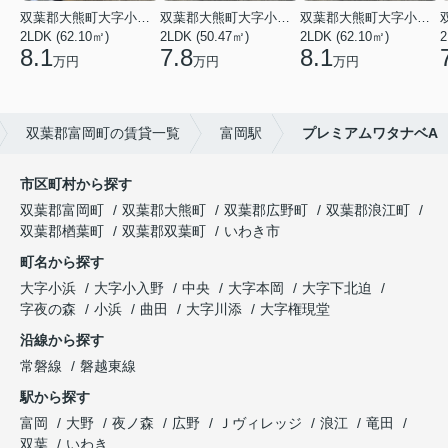
双葉郡大熊町大字小入野字西大和久
双葉郡大熊町大字小入野字西大和久
双葉郡大熊町大字小入野字西大和久
2LDK (62.10㎡)
2LDK (50.47㎡)
2LDK (62.10㎡)
2
8.1
7.8
8.1
万円
万円
万円
双葉郡富岡町の賃貸一覧
富岡駅
プレミアムワタナベA
市区町村から探す
双葉郡富岡町
双葉郡大熊町
双葉郡広野町
双葉郡浪江町
双葉郡楢葉町
双葉郡双葉町
いわき市
町名から探す
大字小浜
大字小入野
中央
大字本岡
大字下北迫
字夜の森
小浜
曲田
大字川添
大字権現堂
沿線から探す
常磐線
磐越東線
駅から探す
富岡
大野
夜ノ森
広野
Ｊヴィレッジ
浪江
竜田
双葉
いわき