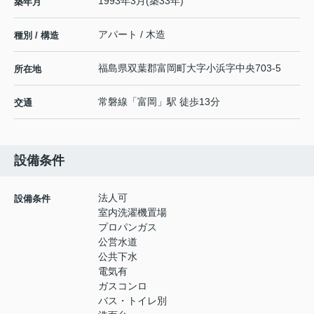
1993年3月(築33年)
築年月
アパート / 木造
種別 / 構造
福島県
双葉郡富岡町
大字小浜
字中央703-5
所在地
常磐線
「
富岡
」駅 徒歩13分
交通
設備条件
法人可
設備条件
室内洗濯機置場
プロパンガス
公営水道
公共下水
電気有
ガスコンロ
バス・トイレ別