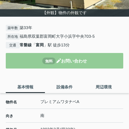
【外観】物件の外観です
築33年
築年数
福島県双葉郡富岡町大字小浜字中央703-5
所在地
常磐線
「
富岡
」駅 徒歩13分
交通
お問い合わせ
無料
基本情報
設備条件
周辺環境
プレミアムワタナベA
物件名
南
向き