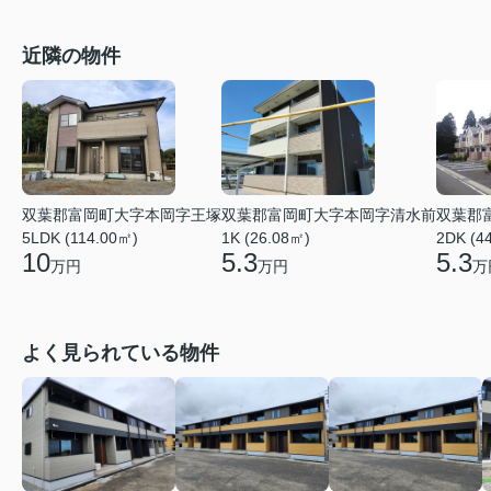
近隣の物件
双葉郡富岡町大字本岡字王塚
双葉郡富岡町大字本岡字清水前
双葉郡
5LDK (114.00㎡)
1K (26.08㎡)
2DK (4
10
5.3
5.3
万円
万円
万
よく見られている物件